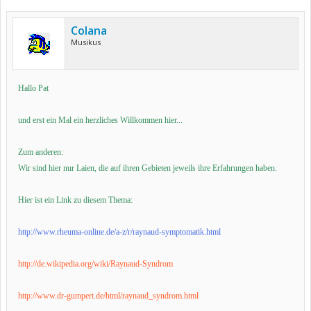
Colana
Musikus
Hallo Pat
und erst ein Mal ein herzliches Willkommen hier...
Zum anderen:
Wir sind hier nur Laien, die auf ihren Gebieten jeweils ihre Erfahrungen haben.
Hier ist ein Link zu diesem Thema:
http://www.rheuma-online.de/a-z/r/raynaud-symptomatik.html
http://de.wikipedia.org/wiki/Raynaud-Syndrom
http://www.dr-gumpert.de/html/raynaud_syndrom.html