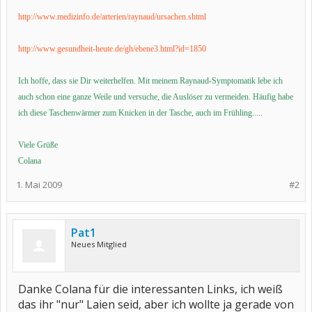
http://www.medizinfo.de/arterien/raynaud/ursachen.shtml
http://www.gesundheit-heute.de/gh/ebene3.html?id=1850
Ich hoffe, dass sie Dir weiterhelfen. Mit meinem Raynaud-Symptomatik lebe ich
auch schon eine ganze Weile und versuche, die Auslöser zu vermeiden. Häufig habe
ich diese Taschenwärmer zum Knicken in der Tasche, auch im Frühling.....
Viele Grüße
Colana
1. Mai 2009
#2
Pat1
Neues Mitglied
Danke Colana für die interessanten Links, ich weiß
das ihr "nur" Laien seid, aber ich wollte ja gerade von