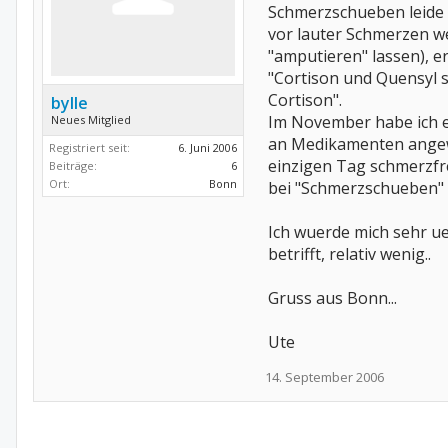
Schmerzschueben leide 
vor lauter Schmerzen w
"amputieren" lassen), er
"Cortison und Quensyl s
Cortison".
bylle
Im November habe ich e
Neues Mitglied
an Medikamenten angewen
Registriert seit:
6. Juni 2006
einzigen Tag schmerzfre
Beiträge:
6
Ort:
Bonn
bei "Schmerzschueben"
Ich wuerde mich sehr u
betrifft, relativ wenig..
Gruss aus Bonn...
Ute
14. September 2006