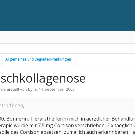
Allgemeines und Begleiterkrankungen
Mischkollagenose
rde erstellt von
bylle
,
14. September 2006
.
etroffenen,
(30, Bonnerin, Tierarzthelferin) mich in aerztlicher Behandl
therapie wurde mir 7,5 mg Cortison verschrieben, 2 x taegli
h solle das Cortison absetzen, zumal ich auch erkennbaren Ha