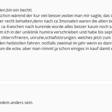
len,bin ein bechti.
 schon wärend der kur viel besser,wobei man mir sagte, das 
ider recht behalten,denn nach ca 3monaten waren die alten
d ca 4 wochen nach kurende wurde alles besser kaum noch s
ich in der uniklinik humira verschrieben und habe bis sept
s zittern/frieren, unruhe,schlafstörungen. welches jetzt zu
en heilstollen fahren. notfalls zweimal im jahr wenn es dann
 um die ecke. aber man nimmt ja schon einiges in kauf damit
jedem anders sein.