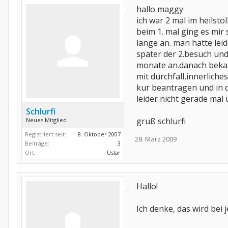
hallo maggy
ich war 2 mal im heilstol
beim 1. mal ging es mir
lange an. man hatte le
später der 2.besuch un
monate an.danach bekam 
mit durchfall,innerliche
kur beantragen und in d
leider nicht gerade mal
Schlurfi
gruß schlurfi
Neues Mitglied
Registriert seit:
8. Oktober 2007
28. März 2009
Beiträge:
3
Ort:
Uslar
Hallo!
Ich denke, das wird bei 