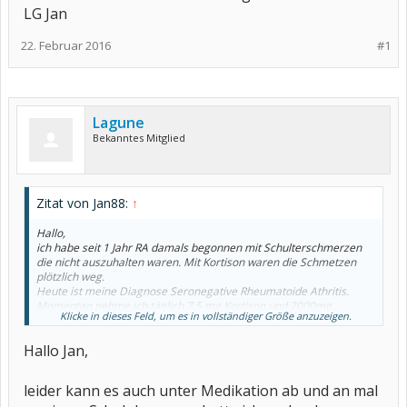
LG Jan
22. Februar 2016
#1
Lagune
Bekanntes Mitglied
Zitat von Jan88:
↑
Hallo,
ich habe seit 1 Jahr RA damals begonnen mit Schulterschmerzen
die nicht auszuhalten waren. Mit Kortison waren die Schmetzen
plötzlich weg.
Heute ist meine Diagnose Seronegative Rheumatoide Athritis.
Momentan nehme ich täglich 7,5 mg Kortison und 2000mg
Klicke in dieses Feld, um es in vollständiger Größe anzuzeigen.
Sulfasalazin 1x wöchentlich 15 mg Mtx 15mg Folsäure und Vitamin
D.
Hallo Jan,
Jetzt kommt mein Problem, seit 2 Tagen habe ich wieder diese
blöden Schulterschmerzen ab morgens um 3 Uhr. Nachdem ich
aufgestanden bin verschwinden die Schmerzen.
leider kann es auch unter Medikation ab und an mal
Was soll ich nun tun....