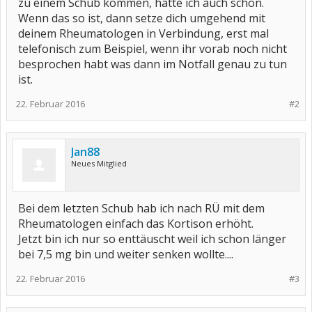
Kortison einfach die nächsten 3 Tage hochfahren oder keine
zu einem Schub kommen, hatte ich auch schon.
Ahnung....
Wenn das so ist, dann setze dich umgehend mit
ich freue mich auf eure Ratschläge...
deinem Rheumatologen in Verbindung, erst mal
LG Jan
telefonisch zum Beispiel, wenn ihr vorab noch nicht
besprochen habt was dann im Notfall genau zu tun
ist.
22. Februar 2016
#2
Jan88
Neues Mitglied
Bei dem letzten Schub hab ich nach RÜ mit dem
Rheumatologen einfach das Kortison erhöht.
Jetzt bin ich nur so enttäuscht weil ich schon länger
bei 7,5 mg bin und weiter senken wollte....
22. Februar 2016
#3