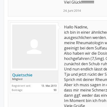
Viel Glück!!!!!!!!!!!!!!!!!!
24. Juni 2014
Hallo Nadine,
ich bin in einer ähnlich
ausgeschlichen werden. 
meine Rheumatologin wo
geeinigt bei dem Sulfas
Also haben wir die Dosis
hochgefahren (7,5mg). Gl
zunächst den Schub ruhi
Und nun endlich lässt d
Tja und jetzt rückt der
Quietschie
Sprich mit deiner Rheum
Mitglied
Aber ich muss sagen in d
Registriert seit:
13. Mai 2013
dass mir meine Schmerze
Beiträge:
90
dann ggf. weder das ei
Im Moment bin ich froh 
Viele Grüße