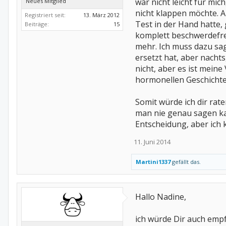
war nicht leicht für mic
Neues Mitglied
nicht klappen möchte. 
Registriert seit:
13. März 2012
Test in der Hand hatte, 
Beiträge:
15
komplett beschwerdefre
mehr. Ich muss dazu sag
ersetzt hat, aber nacht
nicht, aber es ist mein
hormonellen Geschichte 
Somit würde ich dir rate
man nie genau sagen kan
Entscheidung, aber ich 
11. Juni 2014
Martini1337
gefällt das.
Hallo Nadine,
ich würde Dir auch empf