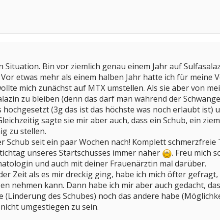
en Situation. Bin vor ziemlich genau einem Jahr auf Sulfasala
Vor etwas mehr als einem halben Jahr hatte ich für meine 
llte mich zunächst auf MTX umstellen. Als sie aber von me
alazin zu bleiben (denn das darf man während der Schwanger
 hochgesetzt (3g das ist das höchste was noch erlaubt ist) u
eichzeitig sagte sie mir aber auch, dass ein Schub, ein zieml
g zu stellen.
er Schub seit ein paar Wochen nach! Komplett schmerzfreie T
 Stichtag unseres Startschusses immer näher
. Freu mich sc
atologin und auch mit deiner Frauenärztin mal darüber.
er Zeit als es mir dreckig ging, habe ich mich öfter gefragt
n nehmen kann. Dann habe ich mir aber auch gedacht, dass 
ne (Linderung des Schubes) noch das andere habe (Möglichk
nicht umgestiegen zu sein.