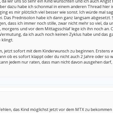
h, da wir uns so sehr ein Kind wünschten und ich auch Angst 
Aber dazu habe ich schonmal in einem anderen Thread hier i
ging es mir plötzlich viel besser wie sonst. Ich würde mal s
i. Das Prednisolon habe ich dann ganz langsam abgesetzt
en, dass ich immer noch stille, zwar nicht mehr so viel, da 
s, morgens und vor dem Mittagsschlaf lege ich ihn noch an. O
e Vermutung, da ich auch noch keinen Zyklus habe und das ga
klingt.
n, jetzt sofort mit dem Kinderwunsch zu beginnen. Erstens we
n ob es sofort klappt oder du nicht auch 2 Jahre oder so wa
kann jedem nur raten, dass man nicht davon ausgehen darf, 
ehlen, das Kind möglichst jetzt vor dem MTX zu bekommen (