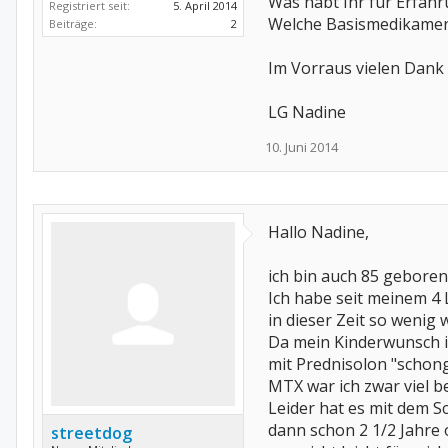
Was habt Ihr für Erfah
Registriert seit:
5. April 2014
Welche Basismedikamen
Beiträge:
2
Im Vorraus vielen Dank 
LG Nadine
10. Juni 2014
Hallo Nadine,
ich bin auch 85 geboren
Ich habe seit meinem 4
in dieser Zeit so wenig
Da mein Kinderwunsch im
mit Prednisolon "schong
MTX war ich zwar viel 
Leider hat es mit dem S
dann schon 2 1/2 Jahre
streetdog