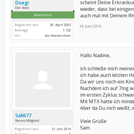
scheint Deine Erkrankun
Doegi
Der Alex
wieder, dass bei einig
auch mal mit Deinem R
Mitarbeiter
Registriert seit:
30. April 2003
16. Juni 2014
Beiträge:
1.152
Ort:
Am Niederrhein
Hallo Nadine,
ich schließe mich meine
ich habe auch letzten 
Da wir uns noch ein Kin
Nachdem ich auf 7mg war
im ersten Zyklus schwa
Mit MTX hätte ich mindes
Aber da Du nich weißt, w
SaMi77
Viele Grüße
Neues Mitglied
Sam
Registriert seit:
13. Juni 2014