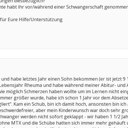
rungen diesbezüglich?
te habt ihr vor/während einer Schwangerschaft genomme
für Eure Hilfe/Unterstützung
 und habe letztes Jahr einen Sohn bekommen (er ist jetzt 9 1
 Lebensjahr Rheuma und habe während meiner Abitur- und 
 wie möglich Schmerzen haben wollte um im Lernen nicht ein
mer größer wurde, habe ich schon 1 Jahr vor dem Absetzen 
liert". Kam ein Schub, bin ich damit hoch, ansonsten bin ic
beschwerdefreier, aber mein Kinderwunsch war doch sehr gr
chwanger werden nicht sofort geklappt - wir haben 1 1/2 Jah
 ohne MTX und die Schübe hatten sich immer mehr gehäuft 