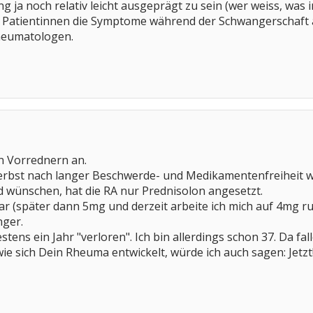
g ja noch relativ leicht ausgeprägt zu sein (wer weiss, was
en Patientinnen die Symptome während der Schwangerschaft 
heumatologen.
n Vorrednern an.
Herbst nach langer Beschwerde- und Medikamentenfreiheit
d wünschen, hat die RA nur Prednisolon angesetzt.
 (später dann 5mg und derzeit arbeite ich mich auf 4mg run
nger.
tens ein Jahr "verloren". Ich bin allerdings schon 37. Da fall
ie sich Dein Rheuma entwickelt, würde ich auch sagen: Jetzt