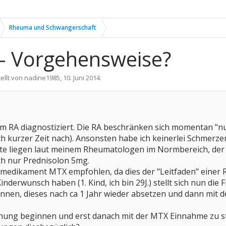
Rheuma und Schwangerschaft
- Vorgehensweise?
ellt von
nadine1985
,
10. Juni 2014
.
m RA diagnostiziert. Die RA beschränken sich momentan "nur
ch kurzer Zeit nach). Ansonsten habe ich keinerlei Schmerze
 liegen laut meinem Rheumatologen im Normbereich, der R
ch nur Prednisolon 5mg.
smedikament MTX empfohlen, da dies der "Leitfaden" einer 
inderwunsch haben (1. Kind, ich bin 29J.) stellt sich nun die 
innen, dieses nach ca 1 Jahr wieder absetzen und dann mit
lanung beginnen und erst danach mit der MTX Einnahme zu s