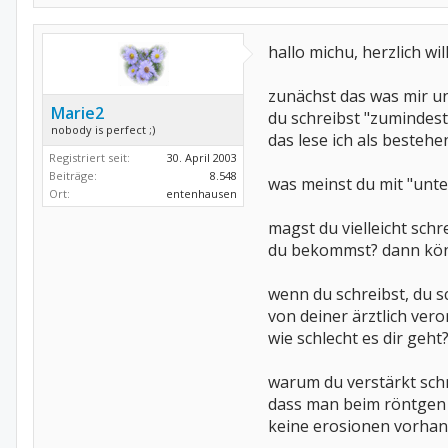
hallo michu, herzlich w
zunächst das was mir unk
Marie2
du schreibst "zumindest 
nobody is perfect ;)
das lese ich als besteh
Registriert seit:
30. April 2003
Beiträge:
8.548
was meinst du mit "unte
Ort:
entenhausen
magst du vielleicht sch
du bekommst? dann könn
wenn du schreibst, du sc
von deiner ärztlich ve
wie schlecht es dir geht
warum du verstärkt sch
dass man beim röntgen ni
keine erosionen vorhan