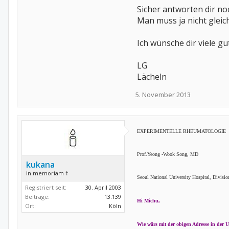
Sicher antworten dir noc
Man muss ja nicht gleic
Ich wünsche dir viele g
LG
Lächeln
5. November 2013
EXPERIMENTELLE RHEUMATOLOGIE
Prof.Yeong -Wook Song, MD
kukana
in memoriam †
Seoul National University Hospital, Divis
Registriert seit:
30. April 2003
Beiträge:
13.139
Hi Michu,
Ort:
Köln
Wie wärs mit der obigen Adresse in der 