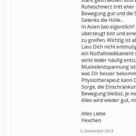
stark geschwollen sind
Ruheschmerz tritt eher i
Bewegung gut und die S
Gelenks die Hölle...
In Asien (wo eigentlich?
überzeugt bist und ein
zu greifen. Wichtig ist 
Lass Dich nicht entmutig
ein Notfallmedikament 
wirkt leider häufig ent
Muskelentspannung ist 
was Dir besser bekommt
Physiotherapeut kann Di
Sorge, die Einschränkun
Bewegung bleibst, je me
Alles wird wieder gut, 
Alles Liebe
Hexchen
5. November 2013