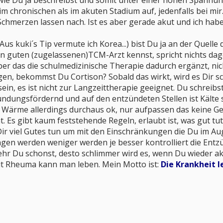
 wie Du ja beschreibst und somit unter einer hohen Spannu
m chronischen als im akuten Stadium auf, jedenfalls bei mir..
chmerzen lassen nach. Ist es aber gerade akut und ich hab
 Aus kuki´s Tip vermute ich Korea...) bist Du ja an der Quel
en guten (zugelassenen)TCM-Arzt kennst, spricht nichts dag
aber das die schulmedizinische Therapie dadurch ergänzt, nich
en, bekommst Du Cortison? Sobald das wirkt, wird es Dir sch
sein, es ist nicht zur Langzeittherapie geeignet. Du schr
zündungsfördernd und auf den entzündeten Stellen ist Kälte 
Wärme allerdings durchaus ok, nur aufpassen das keine Gel
. Es gibt kaum feststehende Regeln, erlaubt ist, was gut 
r viel Gutes tun um mit den Einschränkungen die Du im Aug
gen werden weniger werden je besser kontrolliert die Entzünd
hr Du schonst, desto schlimmer wird es, wenn Du wieder akt
mit Rheuma kann man leben. Mein Motto ist:
Die Krankheit 