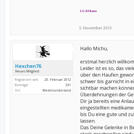
LG KUkana
5. November 2013
Hallo Michu,
erstmal herzlich willk
Hexchen76
Leider ist es so, das v
Neues Mitglied
über den Haufen geworfe
Registriert seit:
20. Februar 2012
schwer bis garnicht in 
Beiträge:
331
sichtbar machen können
Ort:
Westmünsterland
Überdehnungen der Gele
Dir ja bereits eine Anl
eingestellten medikame
bis Du eine gute und zu
lassen.
Das Deine Gelenke in B