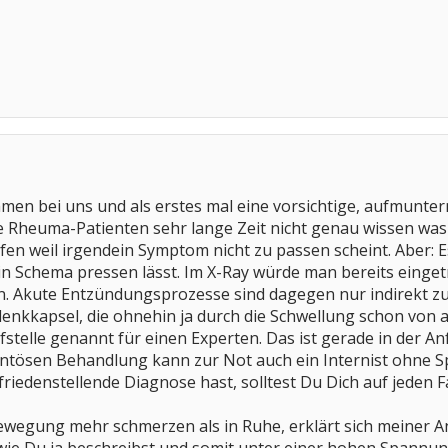
ommen bei uns und als erstes mal eine vorsichtige, aufmun
iele Rheuma-Patienten sehr lange Zeit nicht genau wissen w
n weil irgendein Symptom nicht zu passen scheint. Aber: E
ein Schema pressen lässt. Im X-Ray würde man bereits eing
. Akute Entzündungsprozesse sind dagegen nur indirekt zu
nkkapsel, die ohnehin ja durch die Schwellung schon von 
aufstelle genannt für einen Experten. Das ist gerade in der
ntösen Behandlung kann zur Not auch ein Internist ohne S
friedenstellende Diagnose hast, solltest Du Dich auf jeden
ewegung mehr schmerzen als in Ruhe, erklärt sich meiner A