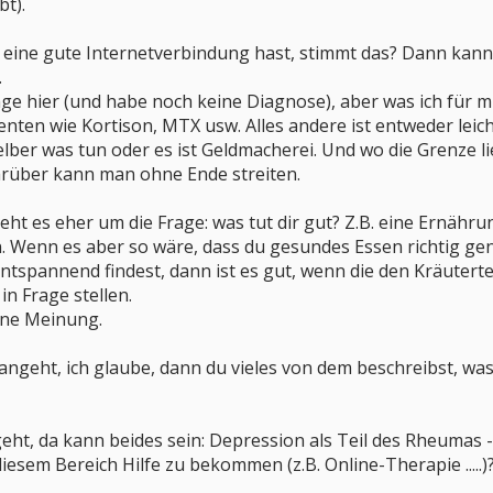
bt).
du eine gute Internetverbindung hast, stimmt das? Dann kan
.
nge hier (und habe noch keine Diagnose), aber was ich für mi
nten wie Kortison, MTX usw. Alles andere ist entweder leicht
ber was tun oder es ist Geldmacherei. Und wo die Grenze lie
arüber kann man ohne Ende streiten.
t es eher um die Frage: was tut dir gut? Z.B. eine Ernähru
n. Wenn es aber so wäre, dass du gesundes Essen richtig ge
ntspannend findest, dann ist es gut, wenn die den Kräuterte
in Frage stellen.
ine Meinung.
geht, ich glaube, dann du vieles von dem beschreibst, was
ht, da kann beides sein: Depression als Teil des Rheumas 
iesem Bereich Hilfe zu bekommen (z.B. Online-Therapie .....)