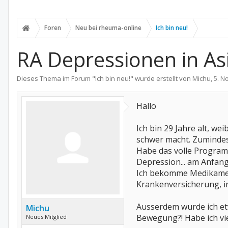
Foren
Neu bei rheuma-online
Ich bin neu!
RA Depressionen in As
Dieses Thema im Forum "
Ich bin neu!
" wurde erstellt von
Michu
,
5. N
Hallo
Ich bin 29 Jahre alt, we
schwer macht. Zumindest 
Habe das volle Program
Depression... am Anfang
Ich bekomme Medikamente,
Krankenversicherung, i
Ausserdem wurde ich etwa
Michu
Bewegung?! Habe ich vie
Neues Mitglied