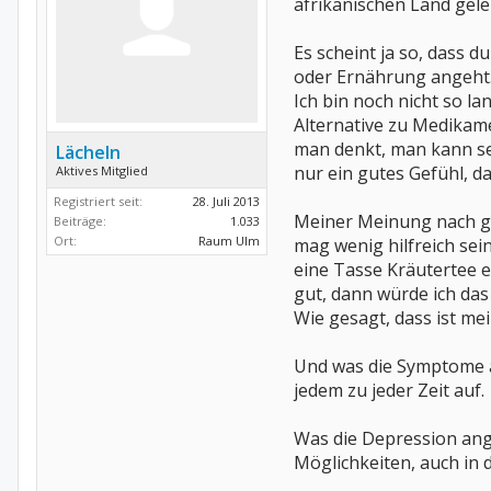
afrikanischen Land gele
Es scheint ja so, dass 
oder Ernährung angeht
Ich bin noch nicht so la
Alternative zu Medikame
man denkt, man kann sel
Lächeln
nur ein gutes Gefühl, d
Aktives Mitglied
Registriert seit:
28. Juli 2013
Meiner Meinung nach geh
Beiträge:
1.033
Ort:
Raum Ulm
mag wenig hilfreich sei
eine Tasse Kräutertee e
gut, dann würde ich das 
Wie gesagt, dass ist me
Und was die Symptome an
jedem zu jeder Zeit auf.
Was die Depression ange
Möglichkeiten, auch in d