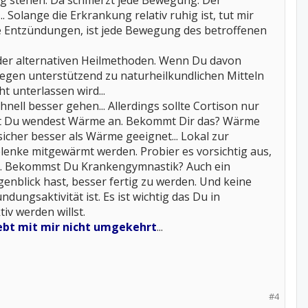
ng stehen. Da schmerzt jede Bewegung. Der
. Solange die Erkrankung relativ ruhig ist, tut mir
e Entzündungen, ist jede Bewegung des betroffenen
le der alternativen Heilmethoden. Wenn Du davon
egen unterstützend zu naturheilkundlichen Mitteln
t unterlassen wird...
nell besser gehen... Allerdings sollte Cortison nur
eibst Du wendest Wärme an. Bekommt Dir das? Wärme
sicher besser als Wärme geeignet... Lokal zur
enke mitgewärmt werden. Probier es vorsichtig aus,
tut. Bekommst Du Krankengymnastik? Auch ein
enblick hast, besser fertig zu werden. Und keine
ungsaktivität ist. Es ist wichtig das Du in
iv werden willst.
lebt mit mir nicht umgekehrt
...
#4