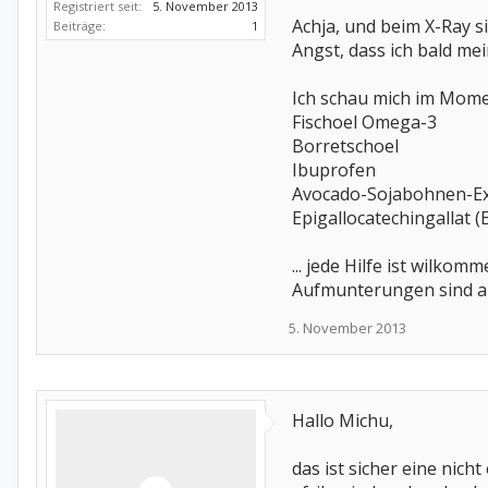
Registriert seit:
5. November 2013
Achja, und beim X-Ray si
Beiträge:
1
Angst, dass ich bald m
Ich schau mich im Mome
Fischoel Omega-3
Borretschoel
Ibuprofen
Avocado-Sojabohnen-Ex
Epigallocatechingallat 
... jede Hilfe ist wilko
Aufmunterungen sind a
5. November 2013
Hallo Michu,
das ist sicher eine nich