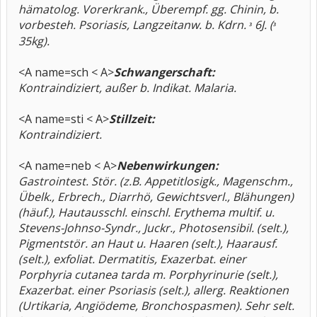
hämatolog. Vorerkrank., Überempf. gg. Chinin, b.
vorbesteh. Psoriasis, Langzeitanw. b. Kdrn.
6J. (
³
³
35kg).
<A name=sch < A>
Schwangerschaft:
Kontraindiziert, außer b. Indikat. Malaria.
<A name=sti < A>
Stillzeit:
Kontraindiziert.
<A name=neb < A>
Nebenwirkungen:
Gastrointest. Stör. (z.B. Appetitlosigk., Magenschm.,
Übelk., Erbrech., Diarrhö, Gewichtsverl., Blähungen)
(häuf.), Hautausschl. einschl. Erythema multif. u.
Stevens-Johnso-Syndr., Juckr., Photosensibil. (selt.),
Pigmentstör. an Haut u. Haaren (selt.), Haarausf.
(selt.), exfoliat. Dermatitis, Exazerbat. einer
Porphyria cutanea tarda m. Porphyrinurie (selt.),
Exazerbat. einer Psoriasis (selt.), allerg. Reaktionen
(Urtikaria, Angiödeme, Bronchospasmen). Sehr selt.