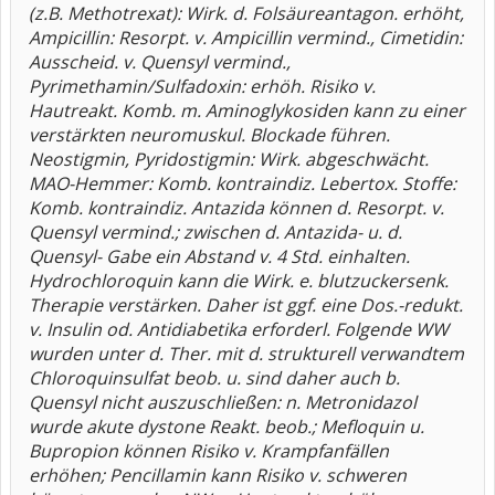
(z.B. Methotrexat): Wirk. d. Folsäureantagon. erhöht,
Ampicillin: Resorpt. v. Ampicillin vermind., Cimetidin:
Ausscheid. v. Quensyl vermind.,
Pyrimethamin/Sulfadoxin: erhöh. Risiko v.
Hautreakt. Komb. m. Aminoglykosiden kann zu einer
verstärkten neuromuskul. Blockade führen.
Neostigmin, Pyridostigmin: Wirk. abgeschwächt.
MAO-Hemmer: Komb. kontraindiz. Lebertox. Stoffe:
Komb. kontraindiz. Antazida können d. Resorpt. v.
Quensyl vermind.; zwischen d. Antazida- u. d.
Quensyl- Gabe ein Abstand v. 4 Std. einhalten.
Hydrochloroquin kann die Wirk. e. blutzuckersenk.
Therapie verstärken. Daher ist ggf. eine Dos.-redukt.
v. Insulin od. Antidiabetika erforderl. Folgende WW
wurden unter d. Ther. mit d. strukturell verwandtem
Chloroquinsulfat beob. u. sind daher auch b.
Quensyl nicht auszuschließen: n. Metronidazol
wurde akute dystone Reakt. beob.; Mefloquin u.
Bupropion können Risiko v. Krampfanfällen
erhöhen; Pencillamin kann Risiko v. schweren