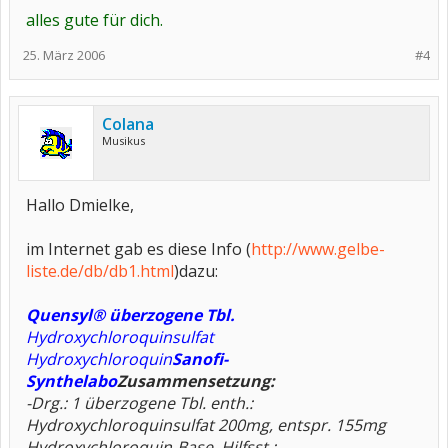
alles gute für dich.
25. März 2006
#4
Colana
Musikus
Hallo Dmielke,
im Internet gab es diese Info (
http://www.gelbe-
liste.de/db/db1.html
)dazu:
Quensyl® überzogene Tbl.
Hydroxychloroquinsulfat
Hydroxychloroquin
Sanofi-
Synthelabo
Zusammensetzung:
-Drg.: 1 überzogene Tbl. enth.:
Hydroxychloroquinsulfat 200mg, entspr. 155mg
Hydroxychloroquin-Base. Hilfsst.: