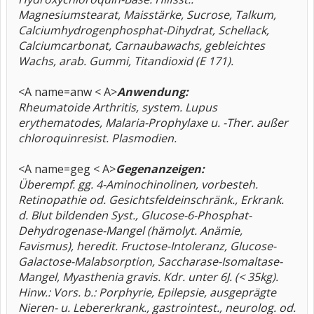
Magnesiumstearat, Maisstärke, Sucrose, Talkum,
Calciumhydrogenphosphat-Dihydrat, Schellack,
Calciumcarbonat, Carnaubawachs, gebleichtes
Wachs, arab. Gummi, Titandioxid (E 171).
<A name=anw < A>
Anwendung:
Rheumatoide Arthritis, system. Lupus
erythematodes, Malaria-Prophylaxe u. -Ther. außer
chloroquinresist. Plasmodien.
<A name=geg < A>
Gegenanzeigen:
Überempf. gg. 4-Aminochinolinen, vorbesteh.
Retinopathie od. Gesichtsfeldeinschränk., Erkrank.
d. Blut bildenden Syst., Glucose-6-Phosphat-
Dehydrogenase-Mangel (hämolyt. Anämie,
Favismus), heredit. Fructose-Intoleranz, Glucose-
Galactose-Malabsorption, Saccharase-Isomaltase-
Mangel, Myasthenia gravis. Kdr. unter 6J. (< 35kg).
Hinw.: Vors. b.: Porphyrie, Epilepsie, ausgeprägte
Nieren- u. Lebererkrank., gastrointest., neurolog. od.