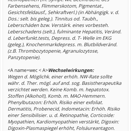
Farbensehens, Flimmerskotom, Pigmentat.,
Gesichtsfeldausf., Sehkraftverl.) (in Abhängigk. v. d.
Dos.: selt. bis geleg.). Tinnitus od. Taubh.,
Leberschäden bzw. Verstärk. eines vorbesteh.
Leberschadens (selt.), fulminante Hepatitis, Veränd.
d. Leberfunkt.tests, Depress. d. T- Welle im EKG
(geleg.), Knochenmarkdepress. m. Blutbildveränd.
(z.B. Thrombozytopenie, Agranulozytose,
Panzytopenie).
<A name=wec < A>
Wechselwirkungen:
Wegen d. Möglichk. einer erhöh. NW-Rate sollte
währ. d. Ther. mögl. auf and. sog. Basistherapeutika
verzichtet werden. Keine Komb. m. hepatotox.
Stoffen (Alkohol!), Komb. m. MAO-Hemmern.
Phenylbutazon: Erhöh. Risiko einer exfoliat.
Dermatitis, Probenecid, Indometacin: Erhöh. Risiko
einer Sensibilisier. u. d. Retinopathie, Corticoide:
Myopathien, Kardiomyopathien verstärkt, Digoxin:
Digoxin-Plasmaspiegel erhöht, Folsäureantagon.