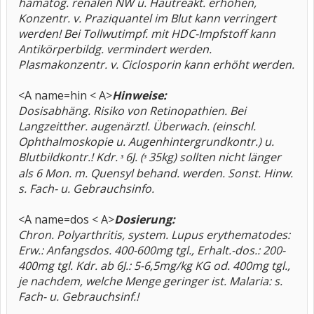
hämatog. renalen NW u. Hautreakt. erhöhen,
Konzentr. v. Praziquantel im Blut kann verringert
werden! Bei Tollwutimpf. mit HDC-Impfstoff kann
Antikörperbildg. vermindert werden.
Plasmakonzentr. v. Ciclosporin kann erhöht werden.
<A name=hin < A>
Hinweise:
Dosisabhäng. Risiko von Retinopathien. Bei
Langzeitther. augenärztl. Überwach. (einschl.
Ophthalmoskopie u. Augenhintergrundkontr.) u.
Blutbildkontr.! Kdr.
6J. (
35kg) sollten nicht länger
³
³
als 6 Mon. m. Quensyl behand. werden. Sonst. Hinw.
s. Fach- u. Gebrauchsinfo.
<A name=dos < A>
Dosierung:
Chron. Polyarthritis, system. Lupus erythematodes:
Erw.: Anfangsdos. 400-600mg tgl., Erhalt.-dos.: 200-
400mg tgl. Kdr. ab 6J.: 5-6,5mg/kg KG od. 400mg tgl.,
je nachdem, welche Menge geringer ist. Malaria: s.
Fach- u. Gebrauchsinf.!