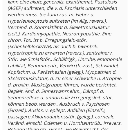
kann eine akute generalis. exanthemat. Pustulosis
(AGEP) auftreten, die v. d. Psoriasis unterschieden
werden muss. Sie kann zus. m. Fieber u.
Hyperleukocytosis auftreten (im Allg. revers.).
Vermind. d. Kontraktilität d. Skelettmuskulatur
(selt.), Kardiomyopathie, Neuromyopathie. Eine
chron. Tox. ist b. Erregungsleit.-stör.
(Schenkelblock/AVB) als auch b. biventrik.
Hypertrophie zu erwarten (revers.), zentralnerv.
Stör. wie Schlafstör., Schläfrigk., Unruhe, emotionale
Labilität, Benommenh., Verwirrth.-zust., Schwindel,
Kopfschm. u. Parästhesien (geleg.). Myopathien d.
Skelettmuskulatur, d. zu einer Schwäche u. Atrophie
d. proxim. Muskelgruppe führen, wurde berichtet.
Begleit. Änd. d. Sinneswahrnehm., Dämpf. d.
Sehnenreflexe u. unnormale Erregungsleit.-stör.
können beob. werden., Ausbruch v. Psychosen
(Einzelf.). Auslös. v. epilept. Anfällen (Einzelf.),
passagere Akkomodationsstör. (geleg.), corneale
Veränd. einschl. Ödemen u. Hornhauttrüb., irrevers.
Retinopathien (m. Sympt. wie Beeinträcht. des