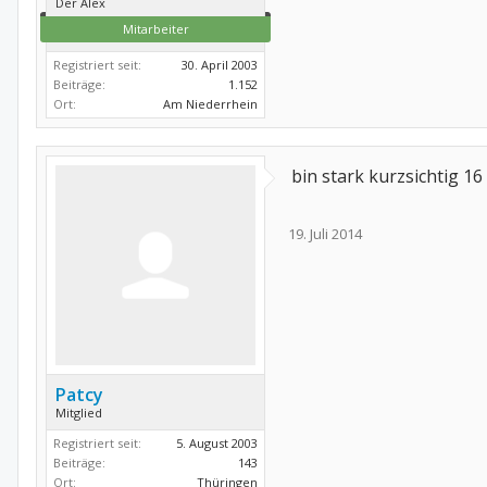
Der Alex
Mitarbeiter
Registriert seit:
30. April 2003
Beiträge:
1.152
Ort:
Am Niederrhein
bin stark kurzsichtig 1
19. Juli 2014
Patcy
Mitglied
Registriert seit:
5. August 2003
Beiträge:
143
Ort:
Thüringen