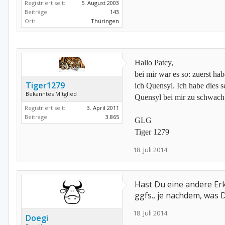
Registriert seit:
5. August 2003
Beiträge:
143
Ort:
Thüringen
Hallo Patcy,
bei mir war es so: zuerst h
Tiger1279
ich Quensyl. Ich habe dies 
Bekanntes Mitglied
Quensyl bei mir zu schwach 
Registriert seit:
3. April 2011
Beiträge:
3.865
GLG
Tiger 1279
18. Juli 2014
Hast Du eine andere Er
ggfs., je nachdem, was D
18. Juli 2014
Doegi