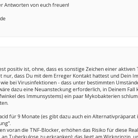
er Antworten von euch freuen!
nde
t positiv ist, ohne, dass es sonstige Zeichen einer aktiven
t nur, dass Du mit dem Erreger Kontakt hattest und Dein I
h wie bei Virusinfektionen - dass unter bestimmten Umstän
wäre dazu eine Neuansteckung erforderlich, in Deinem Fall 
fwinkel des Immunsystems) ein paar Mykobakterien schlumm
ten.
cid für 9 Monate (es gibt dazu auch ein Alternativpräparat i
ung".
len voran die TNF-Blocker, erhöhen das Risiko für diese Re
 an Tuberkulose zu erkranken); das liegt am Wirkprinzip, 