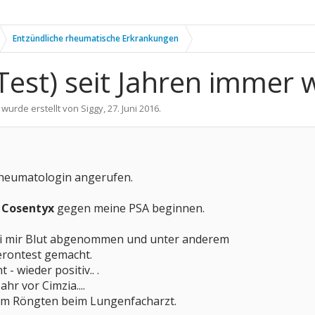
Entzündliche rheumatische Erkrankungen
est) seit Jahren immer w
 wurde erstellt von
Siggy
,
27. Juni 2016
.
Rheumatologin angerufen.
t
Cosentyx
gegen meine PSA beginnen.
ei mir Blut abgenommen und unter anderem
erontest gemacht.
 - wieder positiv.. .
ahr vor Cimzia....
im Röngten beim Lungenfacharzt.