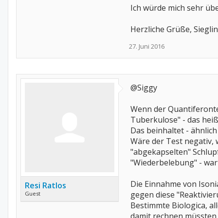
Ich würde mich sehr üb
Herzliche Grüße, Siegli
27. Juni 2016
@Siggy
Wenn der Quantiferontes
Tuberkulose" - das heiß
Das beinhaltet - ähnlic
Wäre der Test negativ, 
"abgekapselten" Schlup
"Wiederbelebung" - war
Die Einnahme von Isonia
Resi Ratlos
gegen diese "Reaktivier
Guest
Bestimmte Biologica, al
damit rechnen müssten,