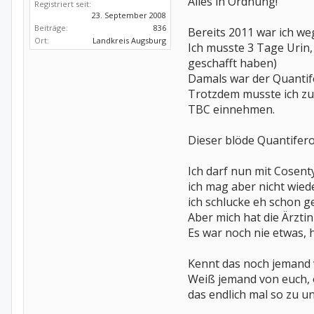
Alles in Ordnung!
Registriert seit:
23. September 2008
Beiträge:
836
Bereits 2011 war ich weg
Ort:
Landkreis Augsburg
Ich musste 3 Tage Urin
geschafft haben)
Damals war der Quantife
Trotzdem musste ich zu
TBC einnehmen.
Dieser blöde Quantifero
Ich darf nun mit Cosent
ich mag aber nicht wied
ich schlucke eh schon ge
Aber mich hat die Ärzti
Es war noch nie etwas, 
Kennt das noch jemand 
Weiß jemand von euch, o
das endlich mal so zu u