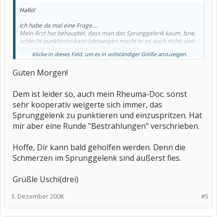
Hallo!
Ich habe da mal eine Frage....
Mein Arzt hat behauptet, dass man das Sprunggelenk kaum, bzw.
schlecht punktieren kann (deswegen macht er es auch nicht) und
der einzige Ausweg wäre eine Synovektomie...
Klicke in dieses Feld, um es in vollständiger Größe anzuzeigen.
Jetzt meine Frage....stimmt dass denn, kann man das Sprunggelenk
Guten Morgen!
schwer punktieren??
danke
Dem ist leider so, auch mein Rheuma-Doc. sonst
lg
sehr kooperativ weigerte sich immer, das
vicky
Sprunggelenk zu punktieren und einzuspritzen. Hat
mir aber eine Runde "Bestrahlungen" verschrieben.
Hoffe, Dir kann bald geholfen werden. Denn die
Schmerzen im Sprunggelenk sind äußerst fies.
Grüßle Uschi(drei)
3. Dezember 2008
#5