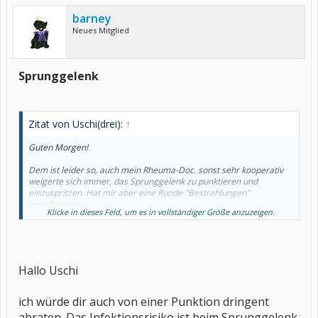
barney
Neues Mitglied
Sprunggelenk
Zitat von Uschi(drei):
↑
Guten Morgen!
Dem ist leider so, auch mein Rheuma-Doc. sonst sehr kooperativ
weigerte sich immer, das Sprunggelenk zu punktieren und
einzuspritzen. Hat mir aber eine Runde "Bestrahlungen"
verschrieben.
Klicke in dieses Feld, um es in vollständiger Größe anzuzeigen.
Hoffe, Dir kann bald geholfen werden. Denn die Schmerzen im
Sprunggelenk sind äußerst fies.
Grüßle Uschi(drei)
Hallo Uschi
ich würde dir auch von einer Punktion dringent
abraten. Das Infektionsrisiko ist beim Sprunggelenk