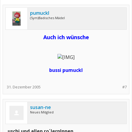
pumuckl
(Sym)Badisches Mädel
Auch ich wünsche
bussi pumuckl
31. Dezember 2005
#7
susan-ne
Neues Mitglied
uschi und allen ro´lernInnen