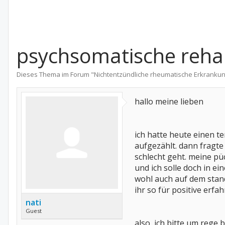
psychsomatische reha 
Dieses Thema im Forum "
Nichtentzündliche rheumatische Erkranku
hallo meine lieben
ich hatte heute einen t
aufgezählt. dann fragte
schlecht geht. meine püc
und ich solle doch in e
wohl auch auf dem stand
ihr so für positive er
nati
Guest
also, ich bitte um rege 