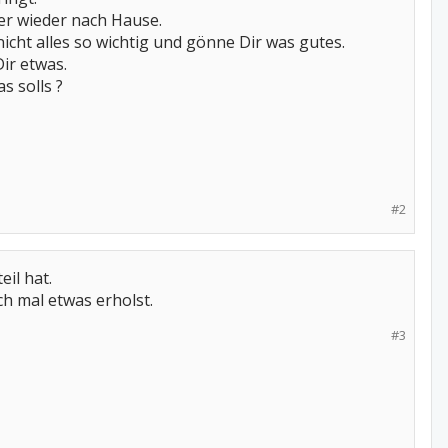
er wieder nach Hause.
icht alles so wichtig und gönne Dir was gutes.
ir etwas.
s solls ?
#2
il hat.
ch mal etwas erholst.
#3