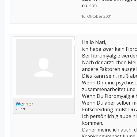
cu nati
16. Oktober 2001
Hallo Nati,
ich habe zwar kein Fibro
Bei Fibromyalgie werde
Nach der ärztlichen Mei
andere Faktoren ausgel
Dies kann sein, muß abe
Wenn Dir eine psychosom
zusammenarbeitet und n
Wenn Du Fibromyalgie h
Wenn Du aber selber me
Werner
Entscheidung mußt Du a
Guest
Ich persönlich glaube n
kommen.
Daher meine ich auch, 
Krankengymnastik und v