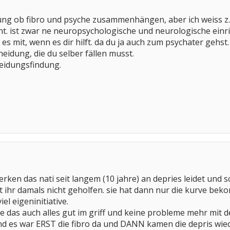
ung ob fibro und psyche zusammenhängen, aber ich weiss z.b
 ist zwar ne neuropsychologische und neurologische einric
es mit, wenn es dir hilft. da du ja auch zum psychater gehst
heidung, die du selber fällen musst.
heidungsfindung.
rken das nati seit langem (10 jahre) an depries leidet und 
 ihr damals nicht geholfen. sie hat dann nur die kurve be
l eigeninitiative.
sie das auch alles gut im griff und keine probleme mehr mit de
d es war ERST die fibro da und DANN kamen die depris wied