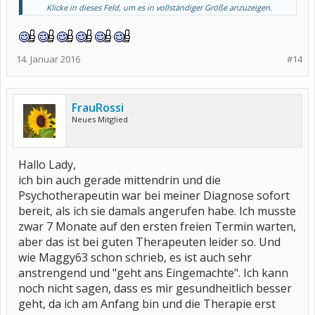
Klicke in dieses Feld, um es in vollständiger Größe anzuzeigen.
Woher soll der Rheumatologe wissen, welcher Therapeut zu dir
paßt???? Das mußt du selbst herausfinden.
Da die Meisten vermutlich eh keine Termine haben, reduziert sich
die Auswahl schnell ....
14. Januar 2016
#14
FrauRossi
Neues Mitglied
Hallo Lady,
ich bin auch gerade mittendrin und die
Psychotherapeutin war bei meiner Diagnose sofort
bereit, als ich sie damals angerufen habe. Ich musste
zwar 7 Monate auf den ersten freien Termin warten,
aber das ist bei guten Therapeuten leider so. Und
wie Maggy63 schon schrieb, es ist auch sehr
anstrengend und "geht ans Eingemachte". Ich kann
noch nicht sagen, dass es mir gesundheitlich besser
geht, da ich am Anfang bin und die Therapie erst