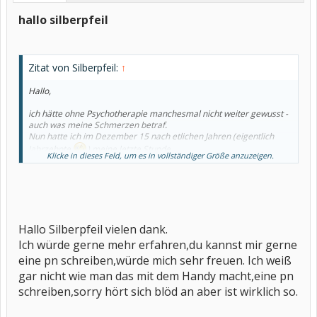
hallo silberpfeil
Zitat von Silberpfeil:
↑
Hallo,
ich hätte ohne Psychotherapie manchesmal nicht weiter gewusst -
auch was meine Schmerzen betraf.
Nun hatte ich im Dezember 15 nach etlichen Jahren (eigentlich
Jahrzehnte
) meine letzte Stunde.....
Klicke in dieses Feld, um es in vollständiger Größe anzuzeigen.
Ein Psychotherapeut direkt für Rheumakranke gibt es so ja nicht
direkt....
@Lady sunshine mache die probatorischen Sitzungen - die / der
Therapeut(in) wird zu Anfang eine richtige Anamnese machen,
Hallo Silberpfeil vielen dank.
damit er/sie auch weiß wo und wie bei dir mit was angesetzt
werden darf und kann...
Ich würde gerne mehr erfahren,du kannst mir gerne
eine pn schreiben,würde mich sehr freuen. Ich weiß
Ich habe richtig Hausaufgaben etc. bekommen... immer nur da
sitzen und erzählen, jammern etc. helfen im Endeffekt ja auch nicht
gar nicht wie man das mit dem Handy macht,eine pn
weiter...
schreiben,sorry hört sich blöd an aber ist wirklich so.
gerne mehr auch per PN.