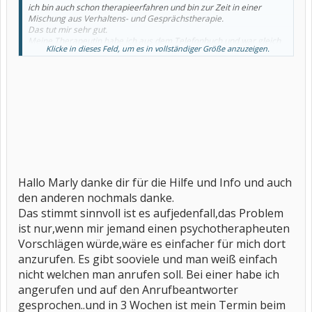
ich bin auch schon therapieerfahren und bin zur Zeit in einer
Mischung aus Verhaltens- und Gesprächstherapie.
Das tut mir sehr gut.
Meine Therapeutin habe ich aus dem Telefonbuch und war gleich
Klicke in dieses Feld, um es in vollständiger Größe anzuzeigen.
der richtige Treffer.
Man kann bei mehreren Therapeuten Schnupperstunden machen,
also wenn einem einer nicht liegt, kann man den nächsten
ausprobieren....
Ich finde es sehr sinnvoll in deinem Fall, mit einer chronischen
Erkrankung positiv umzugehen, muß wohl jeder erstmal lernen.
Hallo Marly danke dir für die Hilfe und Info und auch
den anderen nochmals danke.
Das stimmt sinnvoll ist es aufjedenfall,das Problem
ist nur,wenn mir jemand einen psychotherapheuten
Vorschlägen würde,wäre es einfacher für mich dort
anzurufen. Es gibt sooviele und man weiß einfach
nicht welchen man anrufen soll. Bei einer habe ich
angerufen und auf den Anrufbeantworter
gesprochen..und in 3 Wochen ist mein Termin beim