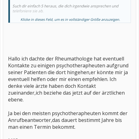
Such dir einfach 5 heraus, die dich irgendwie ansprechen und
telefoniere sie ab.
Klicke in dieses Feld, um es in vollständiger Größe anzuzeigen.
Woher soll der Rheumatologe wissen, welcher Therapeut zu dir
paßt???? Das mußt du selbst herausfinden.
Da die Meisten vermutlich eh keine Termine haben, reduziert sich
die Auswahl schnell ....
Hallo ich dachte der Rheumathologe hat eventuell
Kontakte zu einigen psychotherapheuten aufgrund
seiner Patienten die dort hingehen,er könnte mir ja
eventuell helfen oder mir einen empfehlen. Ich
denke viele ärzte haben doch Kontakt
zueinander,ich beziehe das jetzt auf der ärztlichen
ebene.
Ja bei den meisten psychotherapheuten kommt der
Anrufbeantworter,das dauert bestimmt Jahre bis
man einen Termin bekommt.