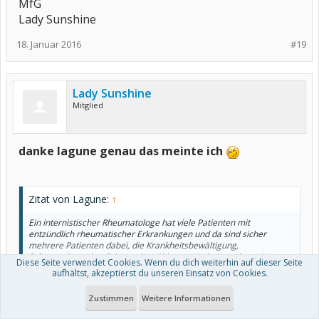
MfG
Lady Sunshine
18. Januar 2016
#19
Lady Sunshine
Mitglied
danke lagune genau das meinte ich
Zitat von Lagune:
↑
Ein internistischer Rheumatologe hat viele Patienten mit
entzündlich rheumatischer Erkrankungen und da sind sicher
mehrere Patienten dabei, die Krankheitsbewältigung,
Schmerztherapien-Schmerzbewältigung, Verhaltenstherapien
Diese Seite verwendet Cookies. Wenn du dich weiterhin auf dieser Seite
machen. Der kann also schon Tipps geben, wo es wahrscheinlich
aufhältst, akzeptierst du unseren Einsatz von Cookies.
gut wäre, auch im Zusammmenhang mit der Erkrankung.
Klicke in dieses Feld, um es in vollständiger Größe anzuzeigen.
Zustimmen
Weitere Informationen
Bei einem Workshop für Kollagenosen wurde zu dem Thema auch
mal einiges erklärt und Tipps gegeben.