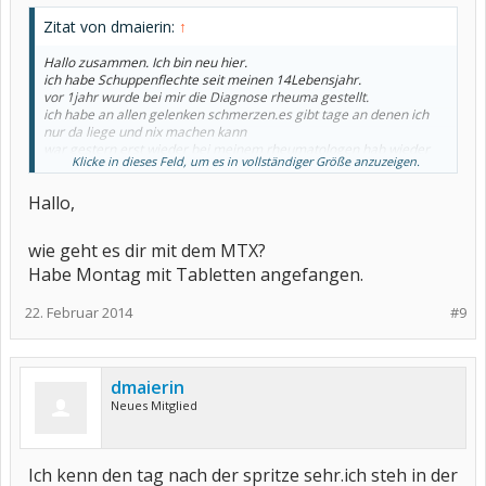
Zitat von dmaierin:
↑
Hallo zusammen. Ich bin neu hier.
ich habe Schuppenflechte seit meinen 14Lebensjahr.
vor 1jahr wurde bei mir die Diagnose rheuma gestellt.
ich habe an allen gelenken schmerzen.es gibt tage an denen ich
nur da liege und nix machen kann
war gestern erst wieder bei meinem rheumatologen hab wieder
Klicke in dieses Feld, um es in vollständiger Größe anzuzeigen.
ein neues medikament verordnet bekommen nehme jetzt mtx
muss mich damit einmal in der woche spritzen, prednisolon eine
Hallo,
täglich,folsan und Vitamin d und jetzt seit gestern noch leflunomid.
ich arbeite als altenpflegerin auf 20stunden und das kommt
erschwerend hinzu.
wie geht es dir mit dem MTX?
also wenn jemand Lust hat sich mit mir auszutauschen dann würde
ich mich freuen
Habe Montag mit Tabletten angefangen.
22. Februar 2014
#9
dmaierin
Neues Mitglied
Ich kenn den tag nach der spritze sehr.ich steh in der