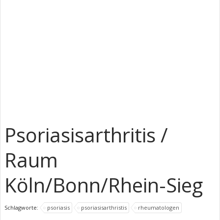
Psoriasisarthritis /
Raum
Köln/Bonn/Rhein-Sieg
Schlagworte:
psoriasis
psoriasisarthristis
rheumatologen