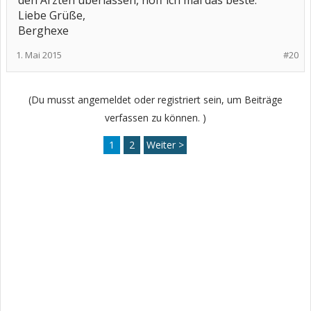
den Ärzten überlassen, hoff ich mal das beste.
Liebe Grüße,
Berghexe
1. Mai 2015
#20
(Du musst angemeldet oder registriert sein, um Beiträge
verfassen zu können. )
1
2
Weiter >