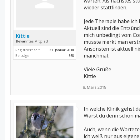
warten. Als nächstes s
wieder stattfinden.
Jede Therapie habe ich
Aktuell sind die Entzü
mich unbedingt vom Cor
Kittie
musste merkt man erstma
Bekanntes Mitglied
Ansonsten ist aktuell 
Registriert seit:
31. Januar 2018
manchmal.
Beiträge:
668
Viele Grüße
Kittie
8. März 2018
In welche Klinik gehst 
Warst du denn schon mal
Auch, wenn die Warteze
ich weiß nur aus eigene