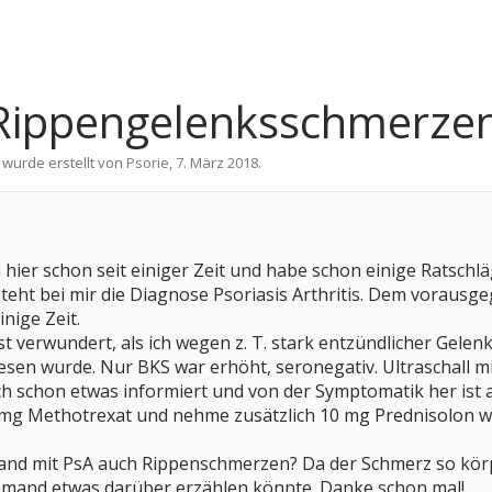
it Rippengelenksschmerze
 wurde erstellt von
Psorie
,
7. März 2018
.
 hier schon seit einiger Zeit und habe schon einige Ratsc
steht bei mir die Diagnose Psoriasis Arthritis. Dem voraus
inige Zeit.
st verwundert, als ich wegen z. T. stark entzündlicher Ge
en wurde. Nur BKS war erhöht, seronegativ. Ultraschall mi
ch schon etwas informiert und von der Symptomatik her ist al
5 mg Methotrexat und nehme zusätzlich 10 mg Prednisolon we
and mit PsA auch Rippenschmerzen? Da der Schmerz so körpe
jemand etwas darüber erzählen könnte. Danke schon mal!