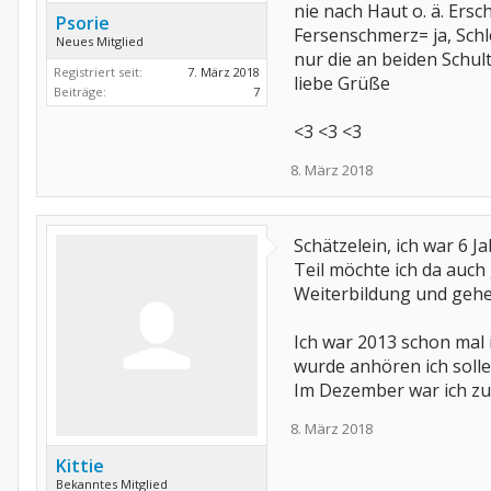
nie nach Haut o. ä. Ers
Psorie
Fersenschmerz= ja, Sch
Neues Mitglied
nur die an beiden Schul
Registriert seit:
7. März 2018
liebe Grüße
Beiträge:
7
<3 <3 <3
8. März 2018
Schätzelein, ich war 6
Teil möchte ich da auch
Weiterbildung und gehe 
Ich war 2013 schon mal
wurde anhören ich solle
Im Dezember war ich zur
8. März 2018
Kittie
Bekanntes Mitglied