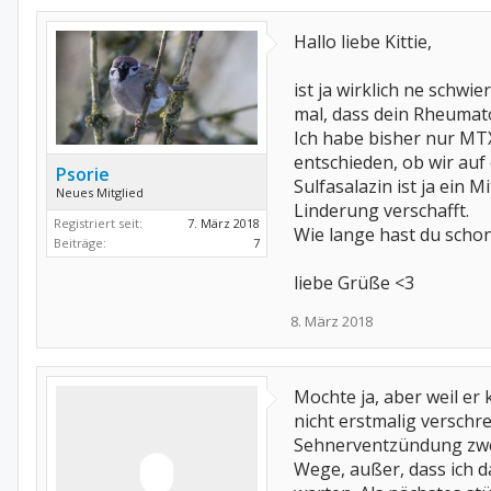
Hallo liebe Kittie,
ist ja wirklich ne schwi
mal, dass dein Rheumato
Ich habe bisher nur MT
entschieden, ob wir auf
Psorie
Sulfasalazin ist ja ein 
Neues Mitglied
Linderung verschafft.
Registriert seit:
7. März 2018
Wie lange hast du scho
Beiträge:
7
liebe Grüße <3
8. März 2018
Mochte ja, aber weil er
nicht erstmalig verschr
Sehnerventzündung zwei
Wege, außer, dass ich 