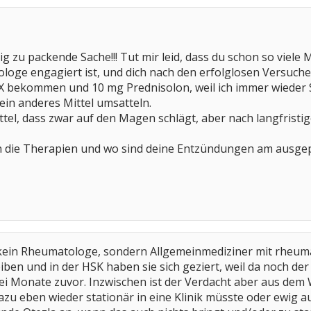
erig zu packende Sache!!! Tut mir leid, dass du schon so vie
loge engagiert ist, und dich nach den erfolglosen Versuch
X bekommen und 10 mg Prednisolon, weil ich immer wieder
 ein anderes Mittel umsatteln.
Mittel, dass zwar auf den Magen schlägt, aber nach langfristi
n die Therapien und wo sind deine Entzündungen am ausge
 kein Rheumatologe, sondern Allgemeinmediziner mit rheumat
eiben und in der HSK haben sie sich geziert, weil da noch 
 Monate zuvor. Inzwischen ist der Verdacht aber aus dem
dazu eben wieder stationär in eine Klinik müsste oder ewi