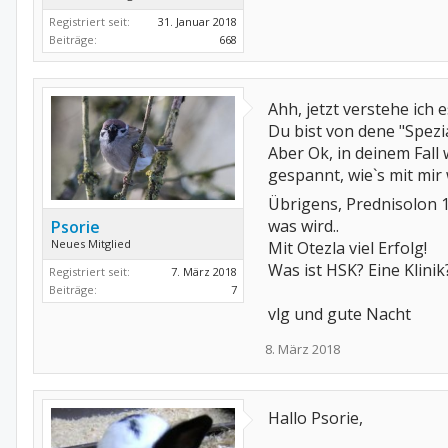
Registriert seit:
31. Januar 2018
Beiträge:
668
Ahh, jetzt verstehe ich 
Du bist von dene "Spezi
Aber Ok, in deinem Fall 
gespannt, wie`s mit mir
Übrigens, Prednisolon 1
was wird..
Psorie
Neues Mitglied
Mit Otezla viel Erfolg!
Was ist HSK? Eine Klinik
Registriert seit:
7. März 2018
Beiträge:
7
vlg und gute Nacht
8. März 2018
Hallo Psorie,