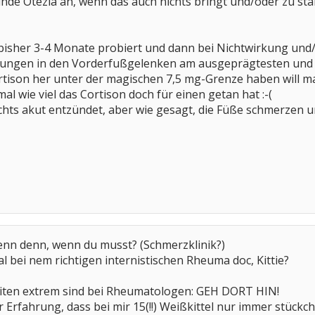
tünde Otezla an, wenn das auch nichts bringt und/oder zu s
 bisher 3-4 Monate probiert und dann bei Nichtwirkung un
ndungen in den Vorderfußgelenken am ausgeprägtesten und i
tison her unter der magischen 7,5 mg-Grenze haben will m
l wie viel das Cortison doch für einen getan hat :-(
nichts akut entzündet, aber wie gesagt, die Füße schmerz
denn denn, wenn du musst? (Schmerzklinik?)
 bei nem richtigen internistischen Rheuma doc, Kittie?
iten extrem sind bei Rheumatologen: GEH DORT HIN!
r Erfahrung, dass bei mir 15(!!) Weißkittel nur immer stück