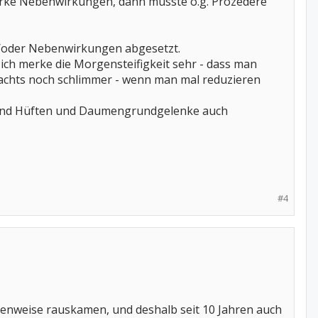
tarke Nebenwirkungen, dann müsste o.g. Prozedere
d/oder Nebenwirkungen abgesetzt.
ch merke die Morgensteifigkeit sehr - dass man
achts noch schlimmer - wenn man mal reduzieren
en und Hüften und Daumengrundgelenke auch
#4
chenweise rauskamen, und deshalb seit 10 Jahren auch