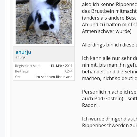
also ich kenne Rippens
das Brustbein mitmacht,
(anders als andere Besch
Ab und zu halfen mir I
Atmen schwer wurde).
Allerdings bin ich dies
anurju
Ich kann alle nur sehr 
anurju
nimmt, bis man ihn gefu
Registriert seit:
13. März 2011
behandelt und die Sehne
Beiträge:
7.244
Ort:
Im schönen Rheinland
machen, nicht so deutli
Persönlich mache ich s
auch Bad Gastein) - sei
Radon....
Ich würde dringend auc
Rippenbeschwerden zumi