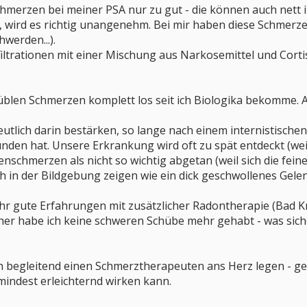
chmerzen bei meiner PSA nur zu gut - die können auch nett
 wird es richtig unangenehm. Bei mir haben diese Schmerze
werden...).
nfiltrationen mit einer Mischung aus Narkosemittel und Co
e üblen Schmerzen komplett los seit ich Biologika bekomme. 
deutlich darin bestärken, so lange nach einem internistisc
nden hat. Unsere Erkrankung wird oft zu spät entdeckt (weil
nschmerzen als nicht so wichtig abgetan (weil sich die fei
ch in der Bildgebung zeigen wie ein dick geschwollenes Gelen
ehr gute Erfahrungen mit zusätzlicher Radontherapie (Bad 
ther habe ich keine schweren Schübe mehr gehabt - was sicher
h begleitend einen Schmerztherapeuten ans Herz legen - ge
ndest erleichternd wirken kann.