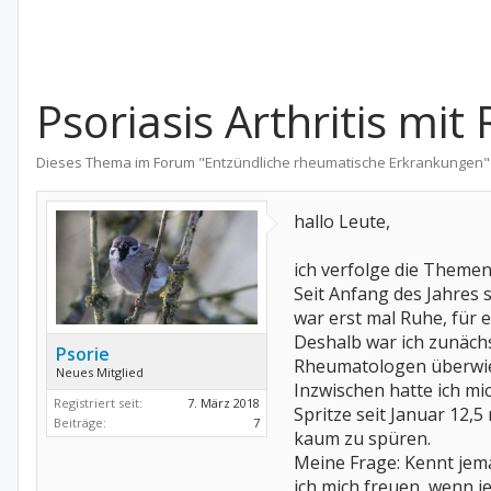
Psoriasis Arthritis m
Dieses Thema im Forum "
Entzündliche rheumatische Erkrankungen
"
hallo Leute,
ich verfolge die Themen
Seit Anfang des Jahres 
war erst mal Ruhe, für e
Deshalb war ich zunäch
Psorie
Rheumatologen überwies
Neues Mitglied
Inzwischen hatte ich mi
Registriert seit:
7. März 2018
Spritze seit Januar 12,
Beiträge:
7
kaum zu spüren.
Meine Frage: Kennt jem
ich mich freuen, wenn 