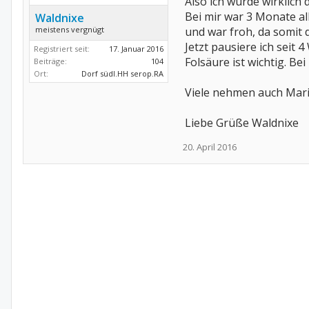
Also ich würde wirklich 
Bei mir war 3 Monate al
Waldnixe
meistens vergnügt
und war froh, da somit d
Jetzt pausiere ich seit 4
Registriert seit:
17. Januar 2016
Folsäure ist wichtig. B
Beiträge:
104
Ort:
Dorf südl.HH serop.RA
Viele nehmen auch Marie
Liebe Grüße Waldnixe
20. April 2016