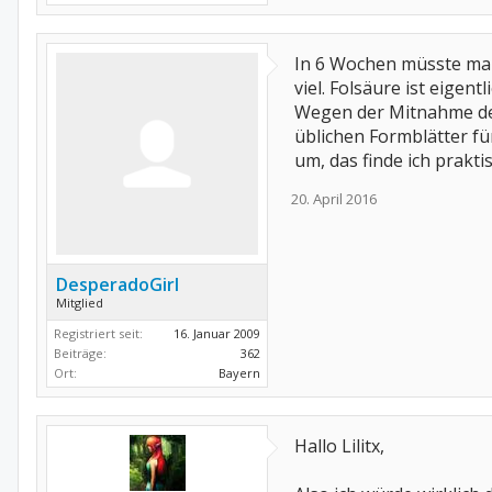
In 6 Wochen müsste man 
viel. Folsäure ist eigen
Wegen der Mitnahme der 
üblichen Formblätter für
um, das finde ich prakti
20. April 2016
DesperadoGirl
Mitglied
Registriert seit:
16. Januar 2009
Beiträge:
362
Ort:
Bayern
Hallo Lilitx,