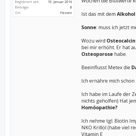
Wochen die Blutwerte ko
Registriert seit:
10. Januar 2016
Beiträge:
8
Ort:
Hessen
Ist das mit dem
Alkoho
Sonne
: muss ich jetzt
Wozu wird
Osteocalci
bei mir erhöht. Er hat a
Osteoporose
habe.
Beeinflusst Metex die
D
Ich ernähre mich schon 
Ich habe im Laufe der Z
nichts geholfen) Hat j
Homöopathie?
Ich nehme tgl. Biotin I
NKO Krillöl (habe viel 
Vitamin E