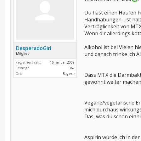
Du hast einen Haufen Fr
Handhabungen....ist hal
Verträglichkeit von MTX
Wenn dir allerdings kot
Alkohol ist bei Vielen 
DesperadoGirl
und danach trinke ich Al
Mitglied
Registriert seit:
16. Januar 2009
Beiträge:
362
Ort:
Bayern
Dass MTX die Darmbakter
gewohnt weiter machen
Vegane/vegetarische Ern
mich durchaus wirkungsv
Das, was du schon einni
Aspirin würde ich in d