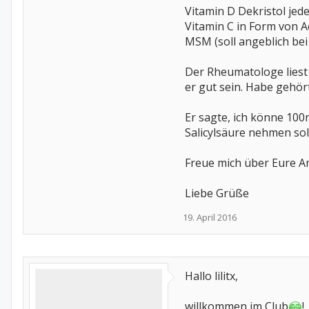
Vitamin D Dekristol jed
Vitamin C in Form von A
MSM (soll angeblich be
Der Rheumatologe liest d
er gut sein. Habe gehört
Er sagte, ich könne 10
Salicylsäure nehmen soll
Freue mich über Eure An
Liebe Grüße
19. April 2016
Hallo lilitx,
willkommen im Club
!