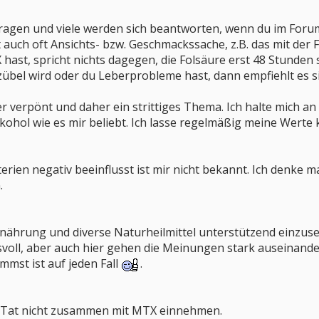
agen und viele werden sich beantworten, wenn du im Forum s
t auch oft Ansichts- bzw. Geschmackssache, z.B. das mit der
 hast, spricht nichts dagegen, die Folsäure erst 48 Stunden
zübel wird oder du Leberprobleme hast, dann empfiehlt es s
hier verpönt und daher ein strittiges Thema. Ich halte mic
kohol wie es mir beliebt. Ich lasse regelmäßig meine Werte k
ien negativ beeinflusst ist mir nicht bekannt. Ich denke 
.
ährung und diverse Naturheilmittel unterstützend einzusetz
oll, aber auch hier gehen die Meinungen stark auseinander
mmst ist auf jeden Fall
.
er Tat nicht zusammen mit MTX einnehmen.