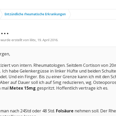
Entzündliche rheumatische Erkrankungen
..
 wurde erstellt von
lilitx
,
19. April 2016
.
rgen,
tiziert von intern. Rheumatologen. Seitdem Cortison von 
2. Ich habe Gelenkergüsse in linker Hüfte und beiden Schu
et. Und ein Finger. Bis zu einer Grenze kann ich mit den 
 Aber auf Dauer soll ich auf 5mg reduzieren, wg. Osteoporo
n mal
Metex 15mg
gespritzt. Hoffentlich vertrage ich es.
 man nach 24Std oder 48 Std.
Folsäure
nehmen soll. Der Rhe