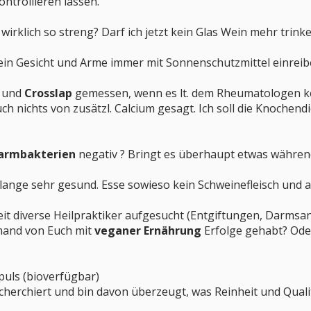
ntrollieren lassen.
l
wirklich so streng? Darf ich jetzt kein Glas Wein mehr trink
 mein Gesicht und Arme immer mit Sonnenschutzmittel einrei
n
und
Crosslap
gemessen, wenn es lt. dem Rheumatologen ke
uch nichts von zusätzl. Calcium gesagt. Ich soll die Knochend
armbakterien
negativ ? Bringt es überhaupt etwas währe
lange sehr gesund. Esse sowieso kein Schweinefleisch und 
eit diverse Heilpraktiker aufgesucht (Entgiftungen, Darmsan
emand von Euch mit
veganer Ernährung
Erfolge gehabt? Od
mpuls (bioverfügbar)
recherchiert und bin davon überzeugt, was Reinheit und Quali