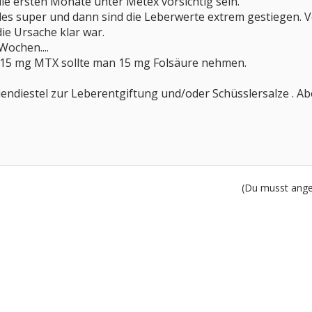
die ersten Monate unter Metex vorsichtig sein.
les super und dann sind die Leberwerte extrem gestiegen. V
ie Ursache klar war.
 Wochen....
ei 15 mg MTX sollte man 15 mg Folsäure nehmen.
ndiestel zur Leberentgiftung und/oder Schüsslersalze . Ab
(Du musst angem