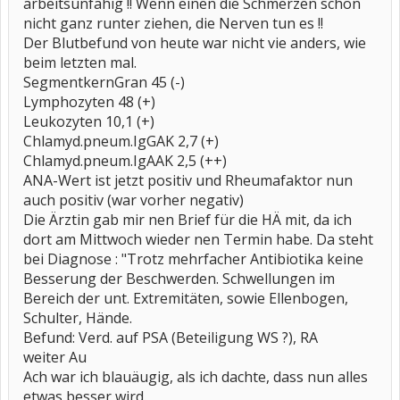
arbeitsunfähig !! Wenn einen die Schmerzen schon
nicht ganz runter ziehen, die Nerven tun es !!
Der Blutbefund von heute war nicht vie anders, wie
beim letzten mal.
SegmentkernGran 45 (-)
Lymphozyten 48 (+)
Leukozyten 10,1 (+)
Chlamyd.pneum.IgGAK 2,7 (+)
Chlamyd.pneum.IgAAK 2,5 (++)
ANA-Wert ist jetzt positiv und Rheumafaktor nun
auch positiv (war vorher negativ)
Die Ärztin gab mir nen Brief für die HÄ mit, da ich
dort am Mittwoch wieder nen Termin habe. Da steht
bei Diagnose : "Trotz mehrfacher Antibiotika keine
Besserung der Beschwerden. Schwellungen im
Bereich der unt. Extremitäten, sowie Ellenbogen,
Schulter, Hände.
Befund: Verd. auf PSA (Beteiligung WS ?), RA
weiter Au
Ach war ich blauäugig, als ich dachte, dass nun alles
etwas besser wird.