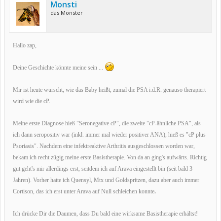
Monsti
das Monster
Hallo zap,
Deine Geschichte könnte meine sein ...
Mir ist heute wurscht, wie das Baby heißt, zumal die PSA i.d.R. genauso therapiert
wird wie die cP.
Meine erste Diagnose hieß "Seronegative cP", die zweite "cP-ähnliche PSA", als
ich dann seropositiv war (inkl. immer mal wieder positiver ANA), hieß es "cP plus
Psoriasis". Nachdem eine infektreaktive Arthritis ausgeschlossen worden war,
bekam ich recht zügig meine erste Basistherapie. Von da an ging's aufwärts. Richtig
gut geht's mir allerdings erst, seitdem ich auf Arava eingestellt bin (seit bald 3
Jahren). Vorher hatte ich Quensyl, Mtx und Goldspritzen, dazu aber auch immer
.
Cortison, das ich erst unter Arava auf Null schleichen konnte
Ich drücke Dir die Daumen, dass Du bald eine wirksame Basistherapie erhältst!