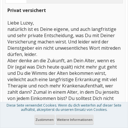
Privat versichert
Liebe Luzey,
natürlich ist es Deine eigene, und auch langfristige
und sehr private Entscheidung, was Du mit Deiner
Versicherung machen wirst. Und leider wird der
Dienstgeber ein nicht unwesentliches Wort mitreden
dürfen, leider.
Aber denke an die Zukunft, an Dein Alter, wenn es
Dir (egal was Dich heute quält) nicht mehr gut geht
und Du die Wimms der Alten bekommen wirst,
vielleicht auch eine langfristige Erkrankung mit viel
Therapie und noch mehr Krankenaufenthalt, wer
zahlt dann? Zumal in einem Alter, in dem Du jenseits
von jedem Einkommen bist? Du solltest Dich nicht
auf das heute System verlassen, und sicherlich nicht
Diese Seite verwendet Cookies. Wenn du dich weiterhin auf dieser Seite
aufhältst, akzeptierst du unseren Einsatz von Cookies.
auf die (fetten) Zahlungen der Behilfe. Denke nur an
die heutigen ex-Beamten von Niedersachsen.
Zustimmen
Weitere Informationen