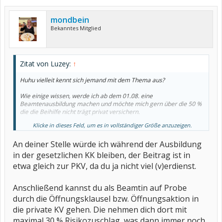
mondbein
Bekanntes Mitglied
Zitat von Luzey:
↑
Huhu vielleit kennt sich jemand mit dem Thema aus?
Wie einige wissen, werde ich ab dem 01.08. eine
Beamtenausbildung machen und möchte mich gern über die 50 %
die die Beihilfe nicht trägt privat versichern.
Klicke in dieses Feld, um es in vollständiger Größe anzuzeigen.
Welche Versicherung nimmt denn jemanden mit Rheuma bzw.
welche Versicherung bietet gute Leistungen?
An deiner Stelle würde ich während der Ausbildung
in der gesetzlichen KK bleiben, der Beitrag ist in
etwa gleich zur PKV, da du ja nicht viel (v)erdienst.
Anschließend kannst du als Beamtin auf Probe
durch die Öffnungsklausel bzw. Öffnungsaktion in
die private KV gehen. Die nehmen dich dort mit
maximal 30 % Risikozuschlag, was dann immer noch