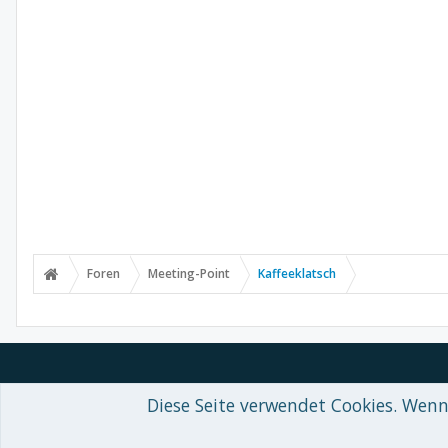
Foren
Meeting-Point
Kaffeeklatsch
Diese Seite verwendet Cookies. Wenn 
Forum software by XenForo™
© 2010-2018 XenForo Ltd.
-
Deutsch von
Some XenForo functionality crafted by
Audentio Design
.