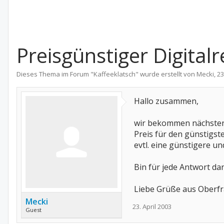
Preisgünstiger Digitalr
Dieses Thema im Forum "
Kaffeeklatsch
" wurde erstellt von
Mecki
,
23
Hallo zusammen,
wir bekommen nächsten M
Preis für den günstigst
evtl. eine günstigere u
Bin für jede Antwort da
Liebe Grüße aus Oberf
Mecki
23. April 2003
Guest