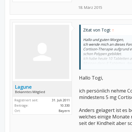
18. März 2015
Zitat von Togi:
↑
Hallo und guten Morgen,
ich wende mich an dieses Foru
Cortison-Therapie aufgrund e
schon Polypen gebildet.
Ich habe heute 10 Tablette
Morgen dann 8 Tabletten, dann
allerdings für ca. 5 Wochen. E
Wenn man die letzen 2 genom
Hallo Togi,
"Anleitungen", die man im Netz
Lagune
Kann mir jemand helfen?
ich persönlich nehme C
Bekanntes Mitglied
Schönen Gruß
mindestens 5 mg Cortiso
Registriert seit:
31. Juli 2011
Marc
Beiträge:
10.330
Anders gelagert ist es 
Ort:
Bayern
welches einige Monate n
seit der Kindheit aber 