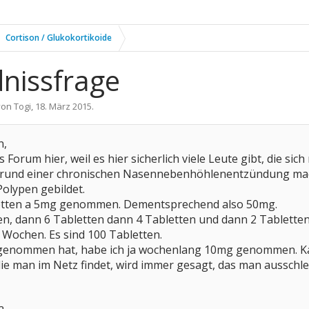
Cortison / Glukokortikoide
dnissfrage
 von
Togi
,
18. März 2015
.
n,
 Forum hier, weil es hier sicherlich viele Leute gibt, die 
rund einer chronischen Nasennebenhöhlenentzündung machen
olypen gebildet.
letten a 5mg genommen. Dementsprechend also 50mg.
, dann 6 Tabletten dann 4 Tabletten und dann 2 Tabletten. 
5 Wochen. Es sind 100 Tabletten.
 genommen hat, habe ich ja wochenlang 10mg genommen. Ka
ie man im Netz findet, wird immer gesagt, das man ausschleic