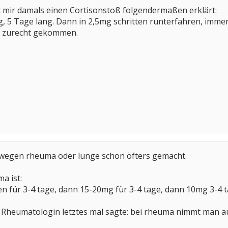
mir damals einen Cortisonstoß folgendermaßen erklärt:
, 5 Tage lang. Dann in 2,5mg schritten runterfahren, imme
t zurecht gekommen.
s wegen rheuma oder lunge schon öfters gemacht.
a ist:
n für 3-4 tage, dann 15-20mg für 3-4 tage, dann 10mg 3-4 
 Rheumatologin letztes mal sagte: bei rheuma nimmt man auf k