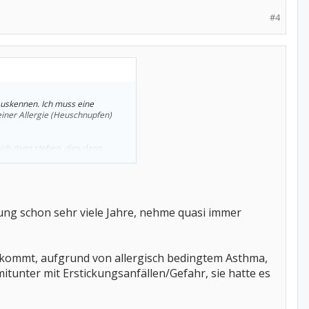
#4
 auskennen. Ich muss eine
iner Allergie (Heuschnupfen)
ich dann stehen, dies dann
so absetzen? Bei den ganzen
habe, sieht das aber nicht vor.
ung schon sehr viele Jahre, nehme quasi immer
bekommt, aufgrund von allergisch bedingtem Asthma,
itunter mit Erstickungsanfällen/Gefahr, sie hatte es