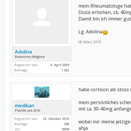
mein Rheumatologe hat 
Dosis erhöhen, zb. 40mg
Damit bin ich immer gu
Lg. Adolina
18. März 2015
Adolina
Bekanntes Mitglied
Registriert seit:
6. April 2006
Beiträge:
1.622
habe cortison als stos
mein persönliches schem
medikan
mit ca. 30-40mg anfange
PSA/RA seit 2010
Registriert seit:
23. Oktober 2010
wobei mir meine jetzige
Beiträge:
538
ahja
Ort:
NRW