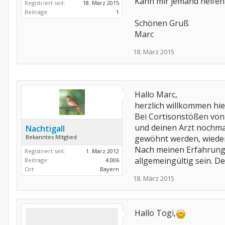
Kann mir jemand helfen
Registriert seit:
18. März 2015
Beiträge:
1
Schönen Gruß
Marc
18. März 2015
Hallo Marc,
herzlich willkommen hie
Bei Cortisonstößen von 
und deinen Arzt nochma
Nachtigall
Bekanntes Mitglied
gewöhnt werden, wieder 
Nach meinen Erfahrungen
Registriert seit:
1. März 2012
allgemeingültig sein. D
Beiträge:
4.006
Ort:
Bayern
18. März 2015
Hallo Togi,