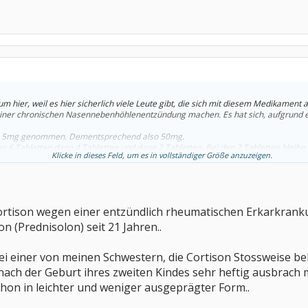
m hier, weil es hier sicherlich viele Leute gibt, die sich mit diesem Medikament
iner chronischen Nasennebenhöhlenentzündung machen. Es hat sich, aufgrund e
n a 5mg genommen. Dementsprechend also 50mg.
 6 Tabletten dann 4 Tabletten und dann 2 Tabletten. Bei den 2 Tabletten bleibe 
Klicke in dieses Feld, um es in vollständiger Größe anzuzeigen.
s sind 100 Tabletten.
men hat, habe ich ja wochenlang 10mg genommen. Kann man das dann einfach 
 findet, wird immer gesagt, das man ausschleichen soll. Mein Plan, den ich hier 
ortison wegen einer entzündlich rheumatischen Erkarkrank
n (Prednisolon) seit 21 Jahren..
bei einer von meinen Schwestern, die Cortison Stossweise 
ach der Geburt ihres zweiten Kindes sehr heftig ausbrach m
schon in leichter und weniger ausgeprägter Form..