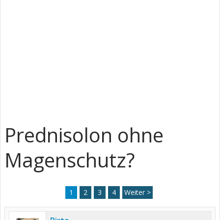
Prednisolon ohne
Magenschutz?
1
2
3
4
Weiter >