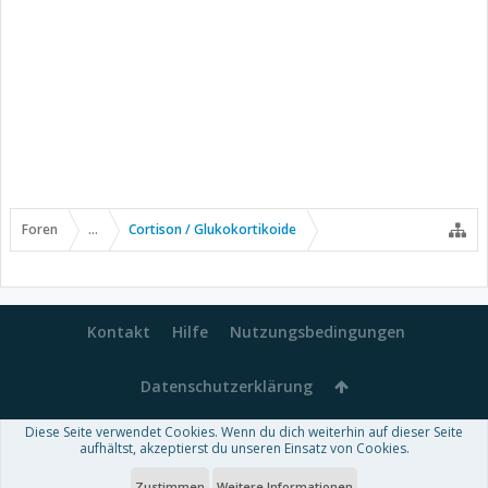
Foren
...
Cortison / Glukokortikoide
Kontakt
Hilfe
Nutzungsbedingungen
Datenschutzerklärung
Diese Seite verwendet Cookies. Wenn du dich weiterhin auf dieser Seite
Forum software by XenForo™
aufhältst, akzeptierst du unseren Einsatz von Cookies.
-
Deutsch von xenDach
Some XenForo functionality crafted by
Audentio Design
.
Theme designed by
ThemeHouse
.
Zustimmen
Weitere Informationen