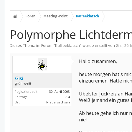
Foren
Meeting-Point
Kaffeeklatsch
Polymorphe Lichtder
Dieses Thema im Forum "
Kaffeeklatsch
" wurde erstellt von
Gisi
,
26. 
Hallo zusammen,
heute morgen hat's mic
Gisi
einzucremen. Hätte nich
grün-weiß
Registriert seit:
30. April 2003
Übelster Juckreiz an H
Beiträge:
254
Weiß jemand ein gutes Mit
Ort:
Niedersachsen
Ab heute gehe ich nur n
nie!