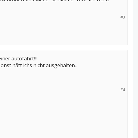
#3
ner autofahrt!!!!
st hätt ichs nicht ausgehalten...
#4