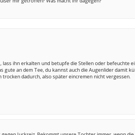
ußer mir getroffen? Was macht ihr dagegen?
 lass ihn erkalten und betupfe die Stellen oder befeuchte e
as gute an dem Tee, du kannst auch die Augenlider damit kü
h trocken dadurch, also später eincremen nicht vergessen.
t gegen Juckreiz. Bekommt unsere Tochter immer, wenn die 