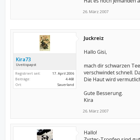
Hat es noch jemanden a
26. März 2007
Juckreiz
Hallo Gisi,
Kira73
Uveitispapst
mach dir schwarzen Tee,
verschwindet schnell. D
Registriert seit:
17. April 2006
Die Haut wird vermutlic
Beiträge:
4.468
Ort:
Sauerland
Gute Besserung.
Kira
26. März 2007
Hallo!
Zyrtec-Tropfen sind gu