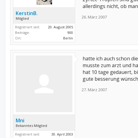
allerdings nicht, ob ma
KerstinB.
26. März 2007
Mitglied
Registriert seit:
20. August 2005
Beiträge:
900
Ort:
Berlin
hatte ich auch schon die
musste zum arzt und hab
hat 10 tage gedauert, bi
gute besserung wünscht
27. März 2007
Mni
Bekanntes Mitglied
Registriert seit:
30. April 2003