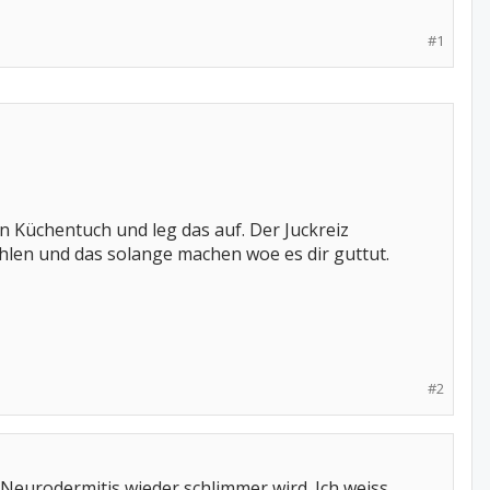
#1
in Küchentuch und leg das auf. Der Juckreiz
hlen und das solange machen woe es dir guttut.
#2
Neurodermitis wieder schlimmer wird. Ich weiss