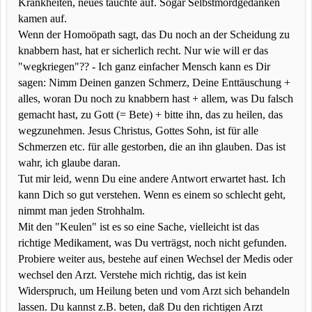
Krankheiten, neues tauchte auf. Sogar Selbstmordgedanken
kamen auf.
Wenn der Homoöpath sagt, das Du noch an der Scheidung zu
knabbern hast, hat er sicherlich recht. Nur wie will er das
"wegkriegen"?? - Ich ganz einfacher Mensch kann es Dir
sagen: Nimm Deinen ganzen Schmerz, Deine Enttäuschung +
alles, woran Du noch zu knabbern hast + allem, was Du falsch
gemacht hast, zu Gott (= Bete) + bitte ihn, das zu heilen, das
wegzunehmen. Jesus Christus, Gottes Sohn, ist für alle
Schmerzen etc. für alle gestorben, die an ihn glauben. Das ist
wahr, ich glaube daran.
Tut mir leid, wenn Du eine andere Antwort erwartet hast. Ich
kann Dich so gut verstehen. Wenn es einem so schlecht geht,
nimmt man jeden Strohhalm.
Mit den "Keulen" ist es so eine Sache, vielleicht ist das
richtige Medikament, was Du verträgst, noch nicht gefunden.
Probiere weiter aus, bestehe auf einen Wechsel der Medis oder
wechsel den Arzt. Verstehe mich richtig, das ist kein
Widerspruch, um Heilung beten und vom Arzt sich behandeln
lassen. Du kannst z.B. beten, daß Du den richtigen Arzt