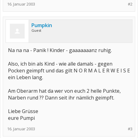
16. Januar 2003
#2
Pumpkin
Guest
Na na na - Panik ! Kinder - gaaaaaaanz ruhig.
Also, ich bin als Kind - wie alle damals - gegen
Pocken geimpft und das gilt N O R M A L E R W E I S E
ein Leben lang.
Am Oberarm hat da wer von euch 2 helle Punkte,
Narben rund ?? Dann seit ihr nämlich geimpft.
Liebe Grüsse
eure Pumpi
16. Januar 2003
#3