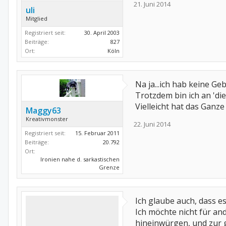
21. Juni 2014
uli
Mitglied
Registriert seit:
30. April 2003
Beiträge:
827
Ort:
Köln
Na ja...ich hab keine G
Trotzdem bin ich an 'die
Vielleicht hat das Ganz
Maggy63
Kreativmonster
22. Juni 2014
Registriert seit:
15. Februar 2011
Beiträge:
20.792
Ort:
Ironien nahe d. sarkastischen
Grenze
Ich glaube auch, dass e
Ich möchte nicht für an
hineinwürgen, und zur gl