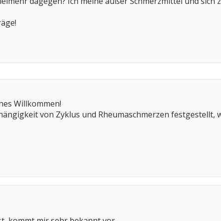
vielmehr dagegen? Ich meine außer Schmerzmittel und sich z
räge!
ches Willkommen!
hängigkeit von Zyklus und Rheumaschmerzen festgestellt, was
t, kommt mir sehr bekannt vor.