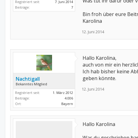
Was tut ihr dafür oder 
Registriert seit:
7. Juni 2014
Beiträge:
7
Bin froh über eure Beit
Karolina
12. Juni 2014
Hallo Karolina,
auch von mir ein herzli
Ich hab bisher keine Ab
geben könnte.
Nachtigall
Bekanntes Mitglied
12. Juni 2014
Registriert seit:
1. März 2012
Beiträge:
4.006
Ort:
Bayern
Hallo Karolina
Was du geschrieben has