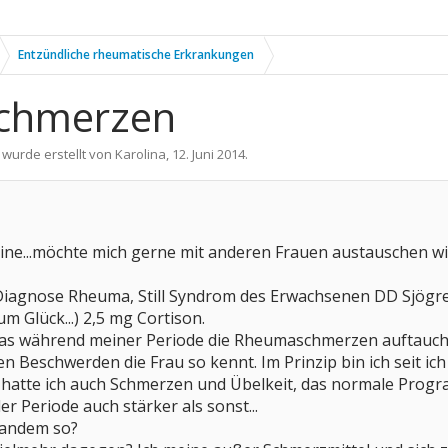
Entzündliche rheumatische Erkrankungen
schmerzen
 wurde erstellt von
Karolina
,
12. Juni 2014
.
ine...möchte mich gerne mit anderen Frauen austauschen 
hr Diagnose Rheuma, Still Syndrom des Erwachsenen DD Sjö
um Glück...) 2,5 mg Cortison.
das während meiner Periode die Rheumaschmerzen auftauche
en Beschwerden die Frau so kennt. Im Prinzip bin ich seit
hatte ich auch Schmerzen und Übelkeit, das normale Programm
r Periode auch stärker als sonst...
mandem so?