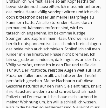
Erstaunlich, wie fest Haare so am Kopf festhalten,
bevor sie dennoch ausreißen. Ich muss mir anhören,
das meine Haare völlig verziept wären und ich mich
doch bitteschön besser um meine Haarpflege zu
kümmern hätte. Als alle störenden Haare durch
permanent-kämmen entfernt sind, wird es
tatsächlich angenehm. Ich bekomme lustige
Spangen und Zöpfe in mein Haar. Und weil es so
herrlich entspannend ist, lass ich mich breitschlagen,
das beide mich auch schminken. Schließlich soll man
Kinder in eine kreativen Phase nicht bremsen. Ich
bin so grade am eindösen, da klingelt es an der Tür.
Völlig verstört, renne ich in den Flur und reiße die
Tür auf. Der Postbote, reißt die Augen weit auf, läßt
Päckchen fallen und brüllt, als hätte er den Teufel
persönlich gesehen. Meine Nachbarin ruft diese
Geschrei natürlich auf den Plan. Sie sieht mich, knallt
ihre Haustüre wieder zu und schreit lauthals nach
Polizei und Feuerwehr. Ich schaue mich suchend in
meiner Wohnung um, ich will ja schließlich wissen,
warum die beiden so aufgeregt sind. Vielleicht muss