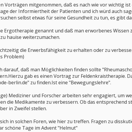
en Vorträgen mitgenommen, daß es nach wie vor wichtig is
rage der Informiertheit der Patienten und ich würd auch sa
suchen selbst etwas für seine Gesundheit zu tun, es gibt da j
 die Ergotherapie genannt und daß man erworbenes Wissen z
m zu hauise weiterzumachen.
echtzeitig die Erwerbsfähigkeit zu erhalten oder zu verbess
as Problem)
 darauf, daß man Möglichkeiten finden sollte "Rheumascho
rn.Hierzu gab es einen Vortrag zur Feldenkraistherapie. D
e-berlin.de" zu finden.Ist eine "Bewegungslehre".
nige) Mediziner und Forscher arbeiten sehr engagiert, um 
ben die Medikamente zu verbessern. Ob das entsprechend sta
ber in Zweifel stellen.
 sich in solchen Foren, wie hier zu treffen. Fragen zu dissku
aar schöne Tage im Advent "Helmut"