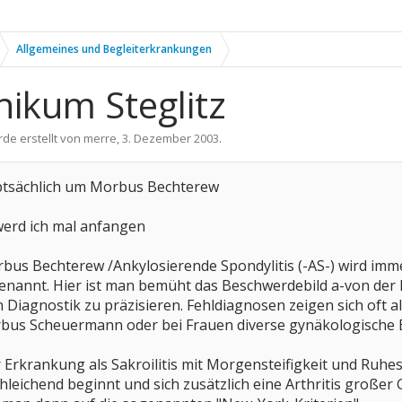
Allgemeines und Begleiterkrankungen
nikum Steglitz
rde erstellt von
merre
,
3. Dezember 2003
.
uptsächlich um Morbus Bechterew
werd ich mal anfangen
s Bechterew /Ankylosierende Spondylitis (-AS-) wird imme
nannt. Hier ist man bemüht das Beschwerdebild a-von der 
 Diagnostik zu präzisieren. Fehldiagnosen zeigen sich oft 
bus Scheuermann oder bei Frauen diverse gynäkologische B
r Erkrankung als Sakroilitis mit Morgensteifigkeit und Ruh
hleichend beginnt und sich zusätzlich eine Arthritis großer