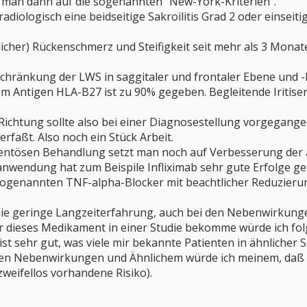
t man dann auf die sogenannten "New-York-Kriterien".
diologisch eine beidseitige Sakroilitis Grad 2 oder einseitig
licher) Rückenschmerz und Steifigkeit seit mehr als 3 Mon
hränkung der LWS in saggitaler und frontaler Ebene und 
dem Antigen HLA-B27 ist zu 90% gegeben. Begleitende Iriti
Richtung sollte also bei einer Diagnosestellung vorgegang
rfaßt. Also noch ein Stück Arbeit.
ntösen Behandlung setzt man noch auf Verbesserung der 
nwendung hat zum Beispile Infliximab sehr gute Erfolge ge
er sogenannten TNF-alpha-Blocker mit beachtlicher Reduzie
e geringe Langzeiterfahrung, auch bei den Nebenwirkunge
ahr dieses Medikament in einer Studie bekomme würde ich fo
st sehr gut, was viele mir bekannte Patienten in ähnlicher S
 den Nebenwirkungen und Ähnlichem würde ich meinem, daß 
weifellos vorhandene Risiko).