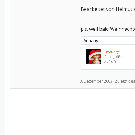
Bearbeitet von Helmut a
p.s. weil bald Weihnachte
Anhänge:
1maus.gif
Dateigröße:
Aufrufe:
3. Dezember 2003
Zuletzt bea