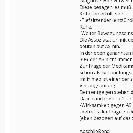
Diagnose. Hier verweis
Diese besagen: es muß ra
Kriterien erfüllt sein:
-Tiefsitzender (entzünd
Ruhe.
-Weiter Bewegungseinsc
Die Assoziatation mit 
deuten auf AS hin.
In der eben genannten 
30% der AS nicht immer e
Zur Frage der Medikame
schon als Behandlungsa
Infliximab ist einer d
Verlangsamung.
Dem entgegen stehen di
Da ich auch seit ca 1 J
-Wirksamkeit gegen AS i
-betreffs der Frage zu
(eben bezogen auf das z
Abschließend: