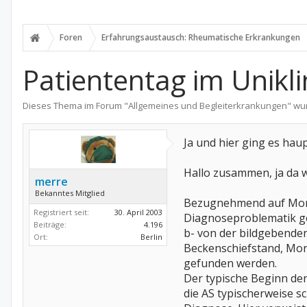
Foren
Erfahrungsaustausch: Rheumatische Erkrankungen
Patiententag im Unikli
Dieses Thema im Forum "
Allgemeines und Begleiterkrankungen
" wu
Ja und hier ging es ha
Hallo zusammen, ja da 
merre
Bekanntes Mitglied
Bezugnehmend auf Morbu
Registriert seit:
30. April 2003
Diagnoseproblematik ge
Beiträge:
4.196
b- von der bildgebenden
Ort:
Berlin
Beckenschiefstand, Mor
gefunden werden.
Der typische Beginn de
die AS typischerweise sc