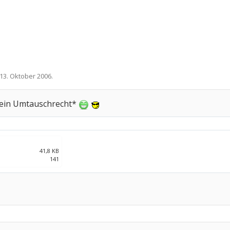
13. Oktober 2006
.
kein Umtauschrecht*
41,8 KB
141