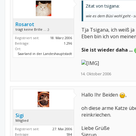
Zitat von tsigana:
wie es dem Büsi wohl geht - s
Rosarot
Tja Tsigana, ich weiß ja 
trägt keine Brille ... ;)
Eben bin ich von meine
Registriert seit:
18. März 2006
Beiträge:
1.296
Ort:
Sie ist wieder daha ...
Saarland in der Landeshauptstadt
14. Oktober 2006
Hallo Ihr Beiden
,
oh diese arme Katze übe
reinkriechen.
Sigi
Mitglied
Liebe Grüße
Registriert seit:
27. Mai 2006
Sigrun
Beiträge:
594