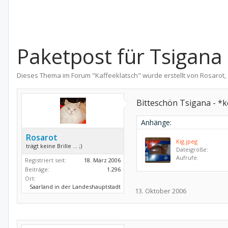
Paketpost für Tsigana
Dieses Thema im Forum "
Kaffeeklatsch
" wurde erstellt von
Rosarot
,
Bitteschön Tsigana - *
Anhänge:
Rosarot
Kig.jpeg
trägt keine Brille ... ;)
Dateigröße:
Aufrufe:
Registriert seit:
18. März 2006
Beiträge:
1.296
Ort:
Saarland in der Landeshauptstadt
13. Oktober 2006