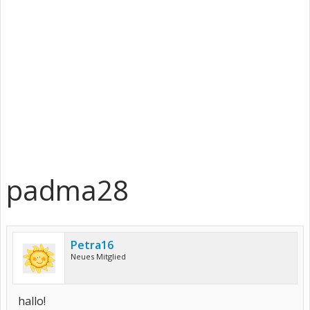
padma28
Petra16
Neues Mitglied
hallo!