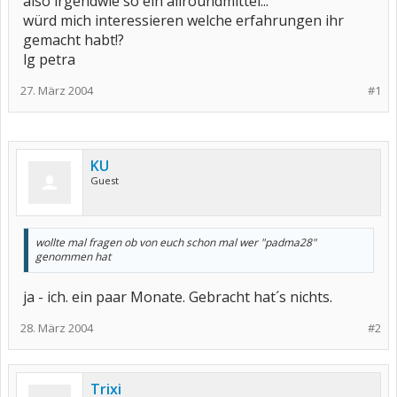
also irgendwie so ein allroundmittel...
würd mich interessieren welche erfahrungen ihr
gemacht habt!?
lg petra
27. März 2004
#1
KU
Guest
wollte mal fragen ob von euch schon mal wer "padma28"
genommen hat
ja - ich. ein paar Monate. Gebracht hat´s nichts.
28. März 2004
#2
Trixi