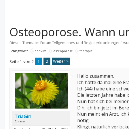
Osteoporose. Wann un
Dieses Thema im Forum "
Allgemeines und Begleiterkrankungen
" wu
Schlagworte:
bonviva
osteoporose
therapie
1
2
Weiter >
Seite 1 von 2
Hallo zusammen,
Ich hätte da mal eine Fr
Ich (44) habe eine schw
Die letzten Jahre habe
Nun hat sich bei meiner
D.h. ich bin jetzt im Ber
Nun meint ein Arzt, ich
TriaGirl
nötig. .
Chrissi
Klingt natürlich verloc