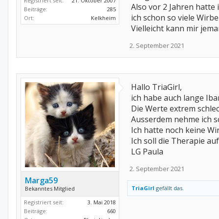
Registriert seit:
21. Oktober 2007
Also vor 2 Jahren hatte
Beiträge:
285
ich schon so viele Wirb
Ort:
Kelkheim
Vielleicht kann mir jem
2. September 2021
Hallo TriaGirl,
ich habe auch lange Iba
Die Werte extrem schlecht
Ausserdem nehme ich sch
Ich hatte noch keine Wi
Ich soll die Therapie au
LG Paula
2. September 2021
Marga59
TriaGirl
gefällt das.
Bekanntes Mitglied
Registriert seit:
3. Mai 2018
Beiträge:
660