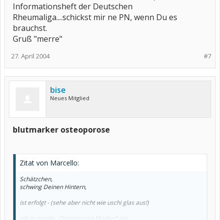
Informationsheft der Deutschen
Rheumaliga....schickst mir ne PN, wenn Du es
brauchst.
Gruß "merre"
27. April 2004
#7
bise
Neues Mitglied
blutmarker osteoporose
Zitat von Marcello:
Schätzchen,
schwing Deinen Hintern,
ist erfolgt - (sehe aber nicht wie uschi glas aus!)
gib in google „Osteoporose Marker“ ein,