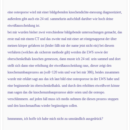
eine osteoporse wird mit einer bildgebenden knochendichte-messung diagnostiziert,
außerdem gibt auch ein 24 std. sammelurin aufschluß darüber wie hoch deine
eiweißausscheidung ist.
bei mir wurden bisher zwei verschiedene bildgebende untersuchungen gemacht, das
erste mal mit einem CT und das zweite mal mit einer art röntgenapperat der über
meinen körper gefahren ist (leider fällt mir der name jetzt nicht ein) bei diesem
verfahren (welches als sicherste methode gilt) werden die LWS sowie der
oberschenkelhals knochen gemessen, dann muste ich 24 std. urin sammel und dort
stellt sich dann eine erhöhung der eiweißausscheidung raus, dieser zeigt den
knochenumbauprozess an (soll<120 sein und war bei mir 386), beides zusammen
wurde mir erklärt sagt aus das ich laut bild eine osteoporose in der LWS habe und
eine beginnende im oberschenkelhalsk. und durch den erhöhten eiweißwert könne
man sagen das die knochenumbauprozesse aktiv seien und die osteopo.
verschlimmern. auf jeden fall muss ich medis nehmen die diesen prozess stoppen
und den knochenaufbau wieder begünstigen sollen.
hmmmmm, ich hoffe ich habe mich nicht zu umständlich ausgedrück?