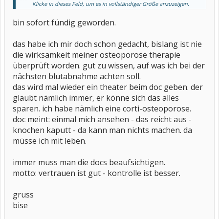
Klicke in dieses Feld, um es in vollständiger Größe anzuzeigen.
dank für den hinweis, ich hatte immer "osteoporose blutmarker"
bin sofort fündig geworden.
eingegeben und landete prompt bei ro-l.
das kann ich Dir unmöglich alles zitieren. Memento: ich hab’s für
das habe ich mir doch schon gedacht, bislang ist nie
Dich probiert und sehe 10 Seiten Berichte,
Marcello
die wirksamkeit meiner osteoporose therapie
überprüft worden. gut zu wissen, auf was ich bei der
nächsten blutabnahme achten soll.
das wird mal wieder ein theater beim doc geben. der
glaubt nämlich immer, er könne sich das alles
sparen. ich habe nämlich eine corti-osteoporose.
doc meint: einmal mich ansehen - das reicht aus -
knochen kaputt - da kann man nichts machen. da
müsse ich mit leben.
immer muss man die docs beaufsichtigen.
motto: vertrauen ist gut - kontrolle ist besser.
gruss
bise