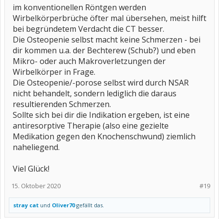
ähnliches diagnostizieren.Meine HÄ vermutet das die verstärkten
im konventionellen Röntgen werden
Beschwerden tatsächlich von der Osteopenie kommt, für eine
Wirbelkörperbrüche öfter mal übersehen, meist hilft
sekundäre Fibro, wie mein Rheumadoc vermutet fehlt der
bei begründetem Verdacht die CT besser.
"Wanderschmerz".
Die Osteopenie selbst macht keine Schmerzen - bei
Helfen NSAR eigentlich überhaupt gegen Osteoporose oder
dir kommen u.a. der Bechterew (Schub?) und eben
Osteopenie?
Mikro- oder auch Makroverletzungen der
Vielen Dank und Grüße
Wirbelkörper in Frage.
Oliver
Die Osteopenie/-porose selbst wird durch NSAR
nicht behandelt, sondern lediglich die daraus
resultierenden Schmerzen.
Sollte sich bei dir die Indikation ergeben, ist eine
antiresorptive Therapie (also eine gezielte
Medikation gegen den Knochenschwund) ziemlich
naheliegend.
Viel Glück!
15. Oktober 2020
#19
stray cat
und
Oliver70
gefällt das.