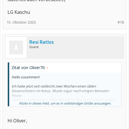
LG Kaschu
15. Oktober 2020
#18
Resi Ratlos
Guest
Zitat von Oliver70:
↑
Hallo zusammen!
Ich habe jetzt seit vielleicht zwei Wochen einen üblen
Dauerschmerz im Kreuz. Muste sogar nach einigen Monaten
Pause
wieder zu Indometacin 75mg Retard greifen aber selbst in Kombi
Klicke in dieses Feld, um es in vollständiger Größe anzuzeigen.
mit Oxycodon(niedrig dosiert) habe ich da Gefühl als wenn ich
Placebos
nehme. Werde jetzt wohl um einen Termin beim Orthopäden nicht
herumkommen. Wie kann der Arzt den diese Microverletzungen
Hi Oliver,
eigentlich
sehen?. Im Röntgenbild kann man sicher nur Wirbelbrüche oder