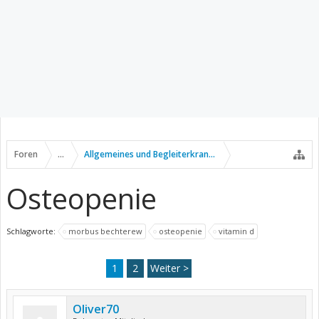
Foren
...
Allgemeines und Begleiterkrankungen
Osteopenie
Schlagworte:
morbus bechterew
osteopenie
vitamin d
1
2
Weiter >
Oliver70