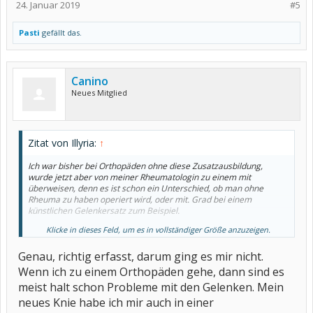
24. Januar 2019
#5
Pasti
gefällt das.
Canino
Neues Mitglied
Zitat von Illyria:
↑
Ich war bisher bei Orthopäden ohne diese Zusatzausbildung,
wurde jetzt aber von meiner Rheumatologin zu einem mit
überweisen, denn es ist schon ein Unterschied, ob man ohne
Rheuma zu haben operiert wird, oder mit. Grad bei einem
künstlichen Gelenkersatz zum Beispiel.
Klicke in dieses Feld, um es in vollständiger Größe anzuzeigen.
Bei einem gebrochenen Bein ist es eher egal, aber ich glaube,
darum ging es dir nicht.
Genau, richtig erfasst, darum ging es mir nicht.
Wenn ich zu einem Orthopäden gehe, dann sind es
meist halt schon Probleme mit den Gelenken. Mein
neues Knie habe ich mir auch in einer