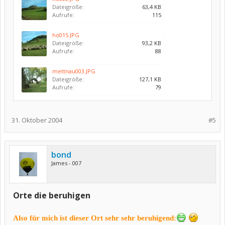
Dateigröße:
63,4 KB
Aufrufe:
115
ho015.JPG
Dateigröße:
93,2 KB
Aufrufe:
88
mettnau003.JPG
Dateigröße:
127,1 KB
Aufrufe:
79
31. Oktober 2004
#5
bond
James - 007
Orte die beruhigen
Also für mich ist dieser Ort sehr sehr beruhigend: