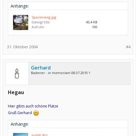
Anhänge:
Spazierweg.jpg
Dateigröße:
43,4 KB
Aufrufe:
100
31. Oktober 2004
#4
Gerhard
Badener - in memoriam 08.07.2010 †
Hegau
Hier gibts auch schöne Plätze
Gruß Gerhard
Anhänge:
ho000.JPG