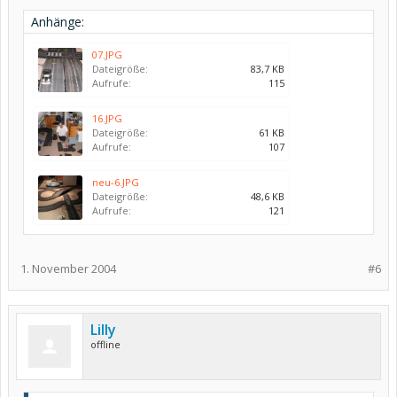
Anhänge:
07.JPG
Dateigröße:
83,7 KB
Aufrufe:
115
16.JPG
Dateigröße:
61 KB
Aufrufe:
107
neu-6.JPG
Dateigröße:
48,6 KB
Aufrufe:
121
1. November 2004
#6
Lilly
offline