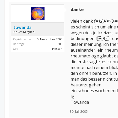
danke
vielen dank f$)A(9r e
es scheint sich um ein
towanda
Neues Mitglied
wegen des juckreizes, u
bedinungen f(9r das a
Registriert seit:
5. November 2003
dieser meinung. ich ther
Beiträge:
308
Ort:
Hessen
auseinander, ein rheuma
rheumatologe glaubt das
die erste sagte, es kön
meinte nach einem blick
den ohren benutzen, in 
man das besser nicht tu
hautarzt gehen.
ein schönes wochenend
lg
Towanda
30. Juli 2005