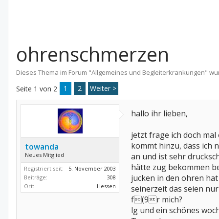
ohrenschmerzen
Dieses Thema im Forum "
Allgemeines und Begleiterkrankungen
" wu
1
2
Weiter >
Seite 1 von 2
hallo ihr lieben,
jetzt frage ich doch mal
kommt hinzu, dass ich n
towanda
Neues Mitglied
an und ist sehr drucksc
hätte zug bekommen bei
Registriert seit:
5. November 2003
jucken in den ohren hat
Beiträge:
308
Ort:
Hessen
seinerzeit das seien nur
f(9r mich?
lg und ein schönes w