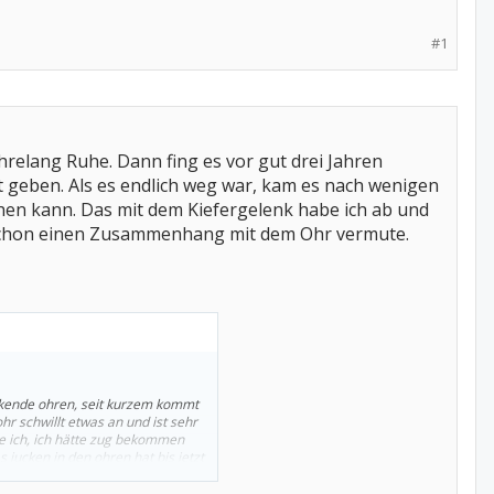
#1
hrelang Ruhe. Dann fing es vor gut drei Jahren
t geben. Als es endlich weg war, kam es nach wenigen
sehen kann. Das mit dem Kiefergelenk habe ich ab und
da schon einen Zusammenhang mit dem Ohr vermute.
juckende ohren, seit kurzem kommt
r schwillt etwas an und ist sehr
e ich, ich hätte zug bekommen
jucken in den ohren hat bis jetzt
seien nur trockene ohren, das