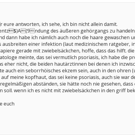
ure antworten, ich sehe, ich bin nicht allein damit.
e entz$)A(9ndung des äußeren gehörgangs zu handeln, 
nd dann habe ich nämlich auch noch die haare gewaschen und
usbreiten einer infektion (laut medizinischem ratgeber, in d
apiere gerade mit zwiebelsäckchen, hoffe, dass das hilft. di
tologe meinte, das sei vermutlich psoriasis, ich habe die 
 eher nicht, die beiden hautärztinnen bei denen ich inzwisc
nte auch ein seborrhöisches ekzem sein, auch in den ohren (u
 auf meine kopfhaut, das sei keine psoriasis, auch sie war 
regelmäßigen abständen, sie hätte noch nie gesehen, dass d
n soll. wenn ich es nicht mit zwiebelsäckchen in den griff
e euch