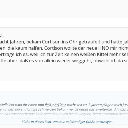
a,
 acht Jahren, bekam Cortison ins Ohr geträufelt und hatte ja
n, die kaum halfen, Cortison wollte der neue HNO mir nich
rtrage ich es, weil ich zur Zeit keinen weißen Kittel mehr 
 hoffe aber, daß es von allein wieder weggeht, obwohl ich 
, vielleicht habt ihr einen tipp f$)A(9r mich: seit ca. 3 jahren plagen mich 
en in den ohren richtige schmerzen bekomme, ist heute das zweitemal, d.h. das oh
h das entsprechende kiefergelenk tut weh bei bewegung. beim erstenmal dacht
 das aber eigentlich nicht der grund sein. kennt das jemand von euch? gegen das 
Klicke in dieses Feld, um es in vollständiger Größe anzuzeigen.
holfen, das nehme ich aber nur sehr selten, der ohrenarzt meinte seinerzeit das 
aseline, das hilft aber gar nicht. habt ihr noch einen tipp f(9r mich?