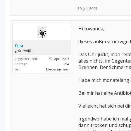
lg und ein schönes wochen
30. Juli 2005
Towanda
Hi towanda,
dieses äußerst nervige 
Gisi
grün-weiß
Das Ohr juckt, man rei
Registriert seit:
30. April 2003
alles nichts, im Gegen
Beiträge:
254
Brennen. Der Schmerz st
Ort:
Niedersachsen
Habe mich monatelang d
Bei mir hat eine Antibi
Vielleicht hat sich bei 
Irgendwo habe ich mal g
dann trocken und schupp