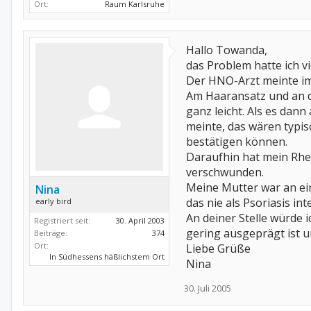
Ort:
Raum Karlsruhe
Hallo Towanda,
das Problem hatte ich vi
Der HNO-Arzt meinte im
Am Haaransatz und an d
ganz leicht. Als es da
meinte, das wären typis
bestätigen können.
Daraufhin hat mein Rhe
verschwunden.
Meine Mutter war an ei
Nina
das nie als Psoriasis int
early bird
An deiner Stelle würde 
Registriert seit:
30. April 2003
gering ausgeprägt ist 
Beiträge:
374
Ort:
Liebe Grüße
In Südhessens häßlichstem Ort
Nina
30. Juli 2005