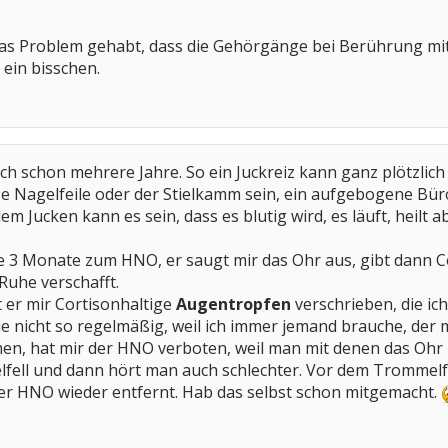
as Problem gehabt, dass die Gehörgänge bei Berührung mit C
ein bisschen.
h schon mehrere Jahre. So ein Juckreiz kann ganz plötzlic
tze Nagelfeile oder der Stielkamm sein, ein aufgebogene Bü
em Jucken kann es sein, dass es blutig wird, es läuft, heilt
e 3 Monate zum HNO, er saugt mir das Ohr aus, gibt dann Co
Ruhe verschafft.
 er mir Cortisonhaltige
Augentropfen
verschrieben, die ich
sie nicht so regelmäßig, weil ich immer jemand brauche, der m
n, hat mir der HNO verboten, weil man mit denen das Ohr n
fell und dann hört man auch schlechter. Vor dem Trommelfel
er HNO wieder entfernt. Hab das selbst schon mitgemacht.