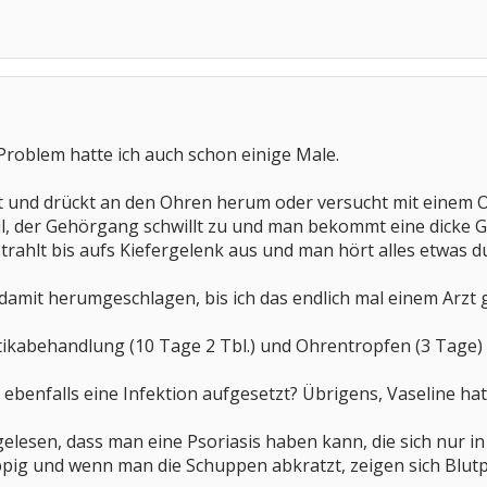
ende w$)A(9nscht
Problem hatte ich auch schon einige Male.
bt und drückt an den Ohren herum oder versucht mit einem 
teil, der Gehörgang schwillt zu und man bekommt eine dic
rahlt bis aufs Kiefergelenk aus und man hört alles etwas d
amit herumgeschlagen, bis ich das endlich mal einem Arzt 
otikabehandlung (10 Tage 2 Tbl.) und Ohrentropfen (3 Tage)
dir ebenfalls eine Infektion aufgesetzt? Übrigens, Vaseline
elesen, dass man eine Psoriasis haben kann, die sich nur i
ig und wenn man die Schuppen abkratzt, zeigen sich Blutpü