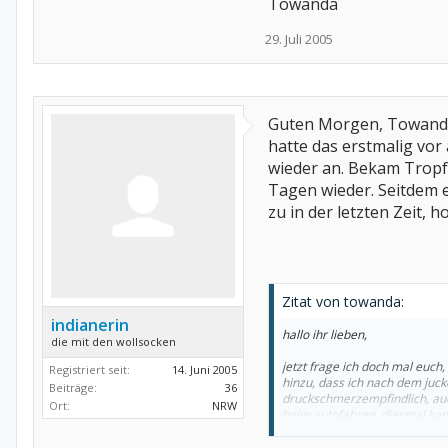
Towanda
29. Juli 2005
Guten Morgen, Towand
hatte das erstmalig vor
wieder an. Bekam Tropfe
Tagen wieder. Seitdem e
zu in der letzten Zeit,
Zitat von towanda:
indianerin
hallo ihr lieben,
die mit den wollsocken
jetzt frage ich doch mal euch
Registriert seit:
14. Juni 2005
hinzu, dass ich nach dem juck
Beiträge:
36
druckschmerzempfindlich, auc
Ort:
NRW
beim autofahren, diesmal kann
außer cortison noch nichts ge
hätte fast jeder und gab mir v