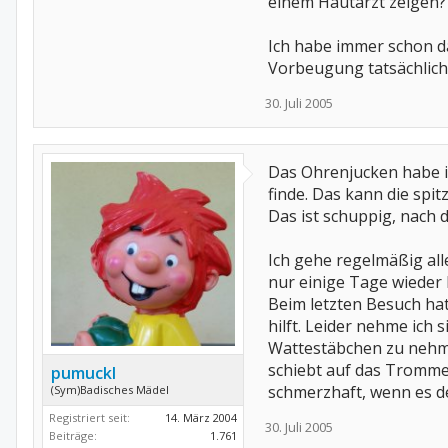
einem Hautarzt zeigen?
Ich habe immer schon d
Vorbeugung tatsächlich 
30. Juli 2005
Das Ohrenjucken habe ic
finde. Das kann die spi
Das ist schuppig, nach d
Ich gehe regelmäßig all
nur einige Tage wieder 
Beim letzten Besuch hat
hilft. Leider nehme ich 
Wattestäbchen zu nehme
schiebt auf das Trommel
pumuckl
schmerzhaft, wenn es d
(Sym)Badisches Mädel
Registriert seit:
14. März 2004
30. Juli 2005
Beiträge:
1.761