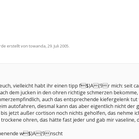
rde erstellt von
towanda
,
29. Juli 2005
.
 euch, vielleicht habt ihr einen tipp f$)A(9r mich: seit 
ach dem jucken in den ohren richtige schmerzen bekomme, is
hmerzempfindlich, auch das entsprechende kiefergelenk tut
m autofahren, diesmal kann das aber eigentlich nicht der 
 bis jetzt außer cortison noch nichts geholfen, das nehme i
 trockene ohren, das hätte fast jeder und gab mir vaseline, d
ochenende w$)A(9nscht