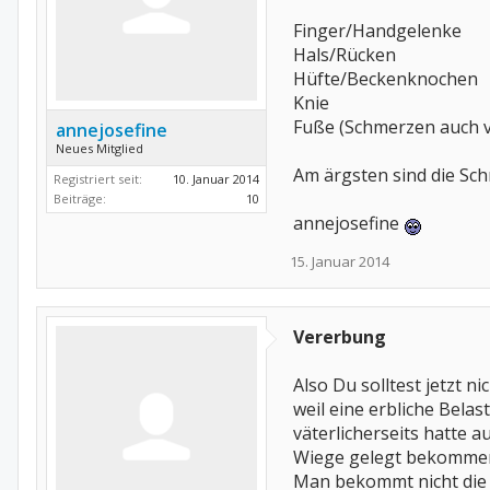
Finger/Handgelenke
Hals/Rücken
Hüfte/Beckenknochen
Knie
Fuße (Schmerzen auch 
annejosefine
Neues Mitglied
Am ärgsten sind die Sc
Registriert seit:
10. Januar 2014
Beiträge:
10
annejosefine
15. Januar 2014
Vererbung
Also Du solltest jetzt
weil eine erbliche Bel
väterlicherseits hatte a
Wiege gelegt bekommen.
Man bekommt nicht die K