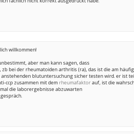
mich fachlich nicht korrekt ausgedrückt habe.
zlich willkommen!
t unbestimmt, aber man kann sagen, dass
t, zb bei der rheumatoiden arthritis (ra), das ist die am hä
r anstehenden blutuntersuchung sicher testen wird. er ist te
 anti-ccp zusammen mit dem
rheumafaktor
auf, ist die wahrsc
rstmal die laborergebnisse abzuwarten
 gespräch.