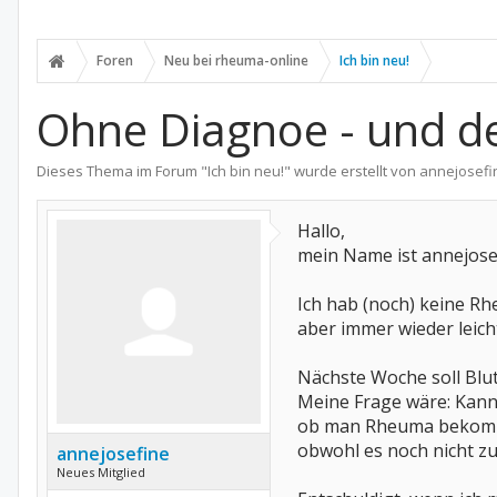
Foren
Neu bei rheuma-online
Ich bin neu!
Ohne Diagnoe - und d
Dieses Thema im Forum "
Ich bin neu!
" wurde erstellt von
annejosefi
Hallo,
mein Name ist annejose
Ich hab (noch) keine R
aber immer wieder leich
Nächste Woche soll Bl
Meine Frage wäre: Kann
ob man Rheuma bekommt,
obwohl es noch nicht 
annejosefine
Neues Mitglied