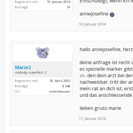
Entschuldigt, wenn ich 
Registriert seit:
10. Januar 2014
Beiträge:
10
annejosefine
10. Januar 2014
hallo annejosefine, her
deine anfrage ist rech
Marie2
es spezielle marker gib
nobody is perfect ;)
ak
,
den dein arzt bei de
Registriert seit:
30. April 2003
nachweisbar. tritt der
Beiträge:
8.548
mein rat an dich ist, e
Ort:
entenhausen
und das anschliessende
lieben gruss marie
11. Januar 2014