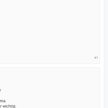
#7
r
uma.
 wichtig.