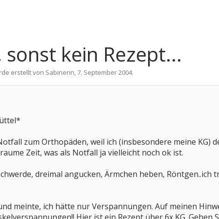
 sonst kein Rezept...
rde erstellt von
Sabinerin
,
7. September 2004
.
üttel*
 Notfall zum Orthopäden, weil ich (insbesondere meine KG)
aume Zeit, was als Notfall ja vielleicht noch ok ist.
eschwerde, dreimal angucken, Ärmchen heben, Röntgen..ich t
und meinte, ich hätte nur Verspannungen. Auf meinen Hinwei
elverspannungen!! Hier ist ein Rezept über 6x KG. Gehen Si