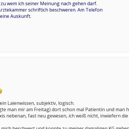
, zu wem ich seiner Meinung nach gehen darf.
 Ärztekammer schriftich beschweren. Am Telefon
keine Auskunft.
ein Laienwissen, subjektiv, logisch.
agte man mir am Freitag) dort schon mal Patientin und man
xis nebenan, fast neu gewesen, ich weiß nicht, inwiefern die
ch mich beschwert und konnte zu meiner damaligen KG gehe