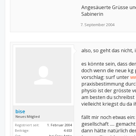
Angesäuerte Grüsse un
Sabinerin
7. September 2004
also, so geht das nicht, i
es könnte sein, dass der
doch wenn die neue kg pr
vorschlag: surf unter
ww
praxisbestimmung durch
physio ist der grösste
am besten du schreibst L
vielleicht kriegst du da
bise
fällt mir noch etwas ein:
Neues Mitglied
gesellschaft ..... gemac
Registriert seit:
1. Februar 2004
dann hätte natürlich der
Beiträge:
4.653
Ort:
bei Frau Antje