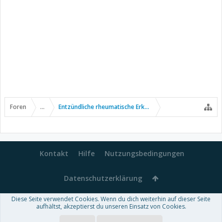
Foren
...
Entzündliche rheumatische Erkrankungen
Kontakt
Hilfe
Nutzungsbedingungen
Datenschutzerklärung
Diese Seite verwendet Cookies. Wenn du dich weiterhin auf dieser Seite
Forum software by XenForo™
aufhältst, akzeptierst du unseren Einsatz von Cookies.
-
Deutsch von xenDach
Some XenForo functionality crafted by
Audentio Design
.