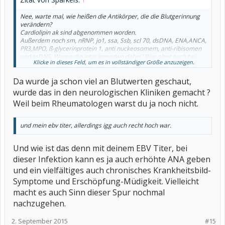
Nee, warte mal, wie heißen die Antikörper, die die Blutgerinnung
verändern?
Cardiolipin ak sind abgenommen worden.
Außerdem noch sm, nRNP, jo1, ssa, Ssb, scl 70, dsDNA, ENA,ANCA,
PR3,MPO, ß-glycerinprotein 1, anti nuckeosomem, anti-ribisomen
und ssDNS. Waren die jetzt irgendwo dabei? War aber auch bei
Klicke in dieses Feld, um es in vollständiger Größe anzuzeigen.
meiner 2, Fehlgeburt in der blutgerinnungsambulanz und die
haben auch nichts rausgefunden.
Da wurde ja schon viel an Blutwerten geschaut,
wurde das in den neurologischen Kliniken gemacht ?
Weil beim Rheumatologen warst du ja noch nicht.
und mein ebv titer, allerdings igg auch recht hoch war.
Und wie ist das denn mit deinem EBV Titer, bei
dieser Infektion kann es ja auch erhöhte ANA geben
und ein vielfältiges auch chronisches Krankheitsbild-
Symptome und Erschöpfung-Müdigkeit. Vielleicht
macht es auch Sinn dieser Spur nochmal
nachzugehen.
2. September 2015
#15