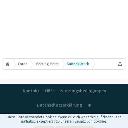
Foren
Meeting-Point
Kaffeeklatsch
Kontakt
Hilfe
Nutzungsbedingungen
Datenschutzerklärung
Diese Seite verwendet Cookies. Wenn du dich weiterhin auf dieser Seite
Forum software by XenForo™
aufhältst, akzeptierst du unseren Einsatz von Cookies.
-
Deutsch von xenDach
Some XenForo functionality crafted by
Audentio Design
.