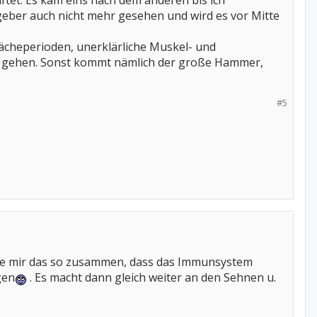
aftet. Es kam eins nach dem anderen bis ich
geber auch nicht mehr gesehen und wird es vor Mitte
wächeperioden, unerklärliche Muskel- und
u gehen. Sonst kommt nämlich der große Hammer,
#5
eime mir das so zusammen, dass das Immunsystem
gen
. Es macht dann gleich weiter an den Sehnen u.