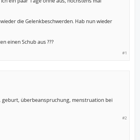
 ich ein paar Tage ohne aus, höchstens mal
 wieder die Gelenkbeschwerden. Hab nun wieder
en einen Schub aus ???
#1
nen, geburt, überbeanspruchung, menstruation bei
#2