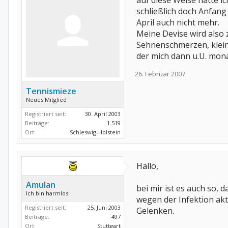
auf diese Weise hatte i
schließlich doch Anfan
April auch nicht mehr.
Meine Devise wird also 
Sehnenschmerzen, klei
der mich dann u.U. mona
26. Februar 2007
Tennismieze
Neues Mitglied
Registriert seit:
30. April 2003
Beiträge:
1.519
Ort:
Schleswig-Holstein
Hallo,
Amulan
bei mir ist es auch so,
Ich bin harmlos!
wegen der Infektion akt
Registriert seit:
25. Juni 2003
Gelenken.
Beiträge:
497
Ort:
Stuttgart