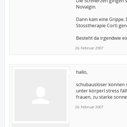
Die Schmerzen gingen so
Novalgin.
Dann kam eine Grippe. 
Stosstherapie Corti ge
Besteht da irgendwie e
26. Februar 2007
hallo,
schubauslöser können se
unter körperl stress fä
frauen, zu starke sonn
26. Februar 2007