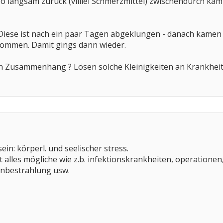
 langsam zurück (viiiiel Schmerzmittel) zwischendurch kam
Diese ist nach ein paar Tagen abgeklungen - danach kamen
nommen. Damit gings dann wieder.
in Zusammenhang ? Lösen solche Kleinigkeiten an Krankheit
in: körperl. und seelischer stress.
llt alles mögliche wie z.b. infektionskrankheiten, operatio
enbestrahlung usw.