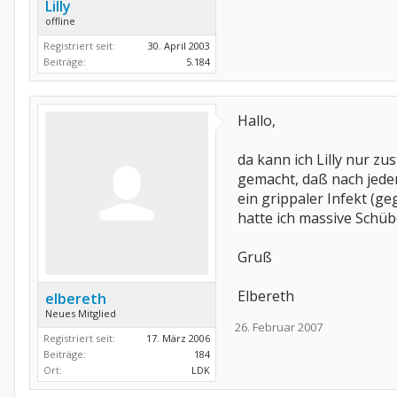
Lilly
offline
Registriert seit:
30. April 2003
Beiträge:
5.184
Hallo,
da kann ich Lilly nur z
gemacht, daß nach jeder
ein grippaler Infekt (g
hatte ich massive Schüb
Gruß
Elbereth
elbereth
Neues Mitglied
26. Februar 2007
Registriert seit:
17. März 2006
Beiträge:
184
Ort:
LDK