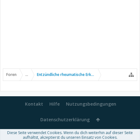
Foren
...
Entzündliche rheumatische Erkrankungen
Kontakt
Hilfe
Nutzungsbedingungen
Datenschutzerklärung
Diese Seite verwendet Cookies. Wenn du dich weiterhin auf dieser Seite
Forum software by XenForo™
aufhältst, akzeptierst du unseren Einsatz von Cookies.
-
Deutsch von xenDach