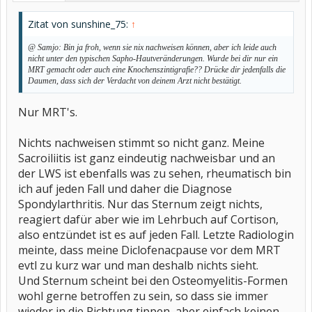
Zitat von sunshine_75:
↑
@ Samjo: Bin ja froh, wenn sie nix nachweisen können, aber ich leide auch
nicht unter den typischen Sapho-Hautveränderungen. Wurde bei dir nur ein
MRT gemacht oder auch eine Knochenszintigrafie?? Drücke dir jedenfalls die
Daumen, dass sich der Verdacht von deinem Arzt nicht bestätigt.
Nur MRT's.
Nichts nachweisen stimmt so nicht ganz. Meine
Sacroiliitis ist ganz eindeutig nachweisbar und an
der LWS ist ebenfalls was zu sehen, rheumatisch bin
ich auf jeden Fall und daher die Diagnose
Spondylarthritis. Nur das Sternum zeigt nichts,
reagiert dafür aber wie im Lehrbuch auf Cortison,
also entzündet ist es auf jeden Fall. Letzte Radiologin
meinte, dass meine Diclofenacpause vor dem MRT
evtl zu kurz war und man deshalb nichts sieht.
Und Sternum scheint bei den Osteomyelitis-Formen
wohl gerne betroffen zu sein, so dass sie immer
wieder in die Richtung tippen, aber einfach keinen