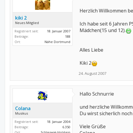
Herzlich Willkommen be
kiki 2
Neues Mitglied
Ich habe seit 6 Jahren P
Mädchen(15 und 12).
Registriert seit:
18. Januar 2007
Beiträge:
188
Ort:
Nähe Dortmund
Alles Liebe
Kiki 2
24. August 2007
Hallo Schnurrie
und herzliche Willkomme
Colana
Du wirst sicherlich noch
Musikus
Registriert seit:
18. Januar 2004
Viele Grüße
Beiträge:
6.350
Ort:
Schleswig-Holstein