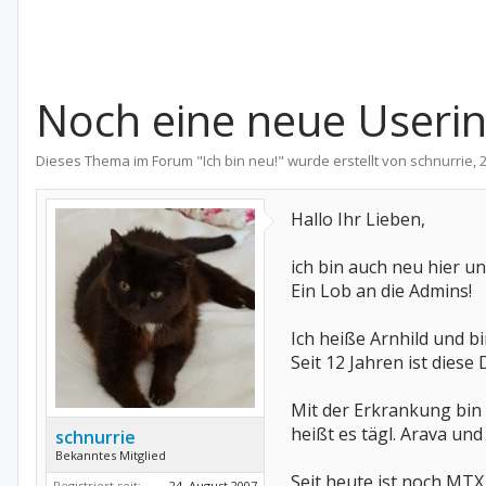
Noch eine neue Userin
Dieses Thema im Forum "
Ich bin neu!
" wurde erstellt von
schnurrie
,
Hallo Ihr Lieben,
ich bin auch neu hier u
Ein Lob an die Admins!
Ich heiße Arnhild und bi
Seit 12 Jahren ist diese 
Mit der Erkrankung bin
heißt es tägl. Arava und
schnurrie
Bekanntes Mitglied
Seit heute ist noch MTX
Registriert seit:
24. August 2007