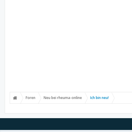
Foren
Neu bei rheuma-online
Ich bin neu!