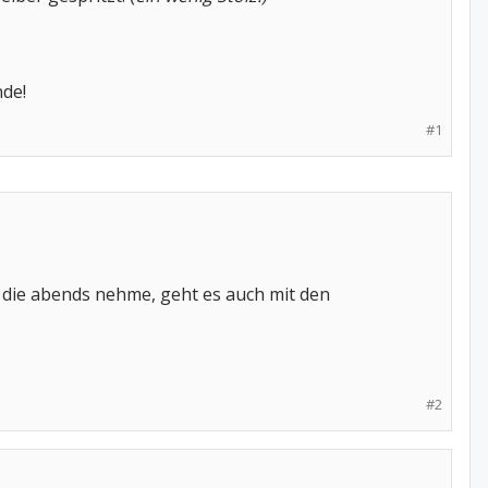
de!
#1
ich die abends nehme, geht es auch mit den
#2