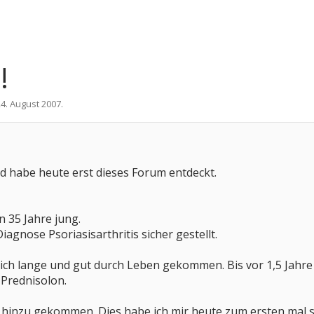
!
24. August 2007
.
nd habe heute erst dieses Forum entdeckt.
n 35 Jahre jung.
Diagnose Psoriasisarthritis sicher gestellt.
 ich lange und gut durch Leben gekommen. Bis vor 1,5 Jahre
 Prednisolon.
 hinzu gekommen. Dies habe ich mir heute zum ersten mal se