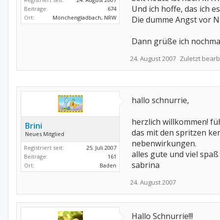
Und ich hoffe, das ich 
Beiträge:
674
Ort:
Mönchengladbach, NRW
Die dumme Angst vor Na
Dann grüße ich nochma
24. August 2007
Zuletzt bearb
hallo schnurrie,
herzlich willkommen! füh
Brini
das mit den spritzen ken
Neues Mitglied
nebenwirkungen.
Registriert seit:
25. Juli 2007
alles gute und viel spaß
Beiträge:
161
sabrina
Ort:
Baden
24. August 2007
Hallo Schnurrie!!!