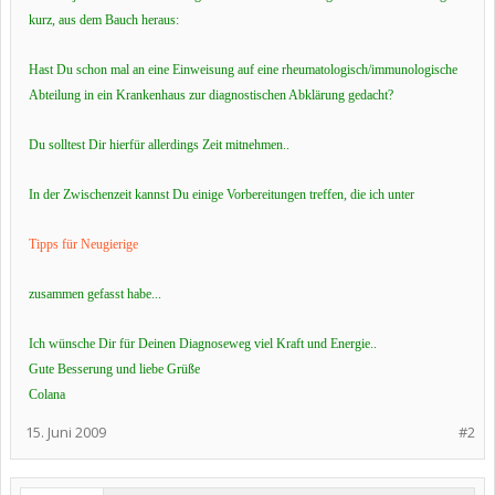
kurz, aus dem Bauch heraus:
Hast Du schon mal an eine Einweisung auf eine rheumatologisch/immunologische
Abteilung in ein Krankenhaus zur diagnostischen Abklärung gedacht?
Du solltest Dir hierfür allerdings Zeit mitnehmen..
In der Zwischenzeit kannst Du einige Vorbereitungen treffen, die ich unter
Tipps für Neugierige
zusammen gefasst habe...
Ich wünsche Dir für Deinen Diagnoseweg viel Kraft und Energie..
Gute Besserung und liebe Grüße
Colana
15. Juni 2009
#2