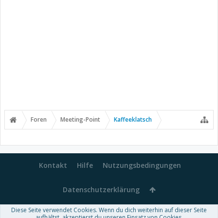
Foren
Meeting-Point
Kaffeeklatsch
Kontakt
Hilfe
Nutzungsbedingungen
Datenschutzerklärung
Diese Seite verwendet Cookies. Wenn du dich weiterhin auf dieser Seite
Forum software by XenForo™
aufhältst, akzeptierst du unseren Einsatz von Cookies.
-
Deutsch von xenDach