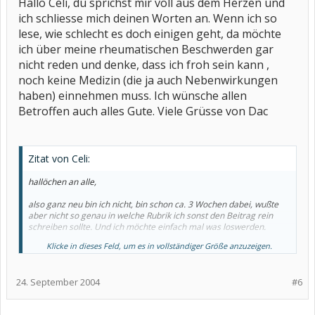
Hallo Celi, du sprichst mir voll aus dem Herzen und
ich schliesse mich deinen Worten an. Wenn ich so
lese, wie schlecht es doch einigen geht, da möchte
ich über meine rheumatischen Beschwerden gar
nicht reden und denke, dass ich froh sein kann ,
noch keine Medizin (die ja auch Nebenwirkungen
haben) einnehmen muss. Ich wünsche allen
Betroffen auch alles Gute. Viele Grüsse von Dac
Zitat von Celi:
hallöchen an alle,
also ganz neu bin ich nicht, bin schon ca. 3 Wochen dabei, wußte
aber nicht so genau in welche Rubrik ich sonst den Beitrag rein
schreiben sollte. Und ich möchte einfach mal was loswerden.
Klicke in dieses Feld, um es in vollständiger Größe anzuzeigen.
Also je mehr ich hier lese um so dummer komme ich mir vor und
merke erst mal wie wenig Ahnung ich überhaupt von meiner
Krankheit habe. Was ihr so alles wisst!!! Irgendwie habe ich aber
24. September 2004
#6
auch große Schwierigkeiten mir das alles merken zu können was
ich so lese, einfach zu viel Input für mein Hirn.