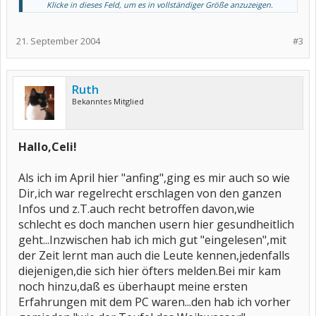
Klicke in dieses Feld, um es in vollständiger Größe anzuzeigen.
Also je mehr ich hier lese um so dummer komme ich mir vor und
merke erst mal wie wenig Ahnung ich überhaupt von meiner
Krankheit habe. Was ihr so alles wisst!!! Irgendwie habe ich aber
21. September 2004
#3
auch große Schwierigkeiten mir das alles merken zu können was
ich so lese, einfach zu viel Input für mein Hirn.
Was mich unheimlich schockiert, ist wenn ich lese wie schlecht es
doch sehr vielen von euch geht. Morphium, Arbeitsunfähig, Rente,
Ruth
etc....
Bekanntes Mitglied
Dachte immer mir geht es so schlecht, warum ausgerechnet ich,
aber im Vergleich zu vielen von euch geht es mir ja super, also darf
ich mich nicht mehr beschweren und jammern.
Ich habe großen Respekt davor, wie Ihr mit eurer Krankheit umgeht
Hallo,Celi!
und wie fröhlich nett und aufgeschlossen ihr alle seid.
Als ich im April hier "anfing",ging es mir auch so wie
Habe vor ca. 1 1/2 Jahren rheumatoide Arthrits diagnostiziert
bekommen.
Dir,ich war regelrecht erschlagen von den ganzen
Seronegativ oder Seropositiv -- keine Ahnung!!
Infos und z.T.auch recht betroffen davon,wie
Schmerzen habe ich zwar auch täglich -mal super stark, aber auch
schlecht es doch manchen usern hier gesundheitlich
manchmal fast gar nichts-.
Bisher eine Erosion am li. Ringfinger Mittelgelenk, sonst nichts
geht...Inzwischen hab ich mich gut "eingelesen",mit
außer geschwollene Fingergelenke (mal mehr mal weniger).
der Zeit lernt man auch die Leute kennen,jedenfalls
Würde gerne auf viele Beiträge antworten, aber leider habe ich
diejenigen,die sich hier öfters melden.Bei mir kam
einfach keine Ahnung um Euch Ratschläge zu geben.
noch hinzu,daß es überhaupt meine ersten
Erfahrungen mit dem PC waren...den hab ich vorher
Vielen Dank an alle, die Ihr uns Neulingen mit so viel Rat und
Aufmunterung zur Seite steht.