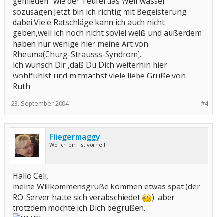
gemieden "wie der Teufel das Weihwasser"
sozusagen.Jetzt bin ich richtig mit Begeisterung
Einen schmerzfreien Tag und liebe Grüße
dabei.Viele Ratschläge kann ich auch nicht
Celi
geben,weil ich noch nicht soviel weiß und außerdem
haben nur wenige hier meine Art von
Rheuma(Churg-Strausss-Syndrom).
Ich wünsch Dir ,daß Du Dich weiterhin hier
wohlfühlst und mitmachst,viele liebe Grüße von
Ruth
23. September 2004
#4
Fliegermaggy
Wo ich bin, ist vorne !!
Hallo Celi,
meine Willkommensgrüße kommen etwas spät (der
RO-Server hatte sich verabschiedet
), aber
trotzdem möchte ich Dich begrüßen.