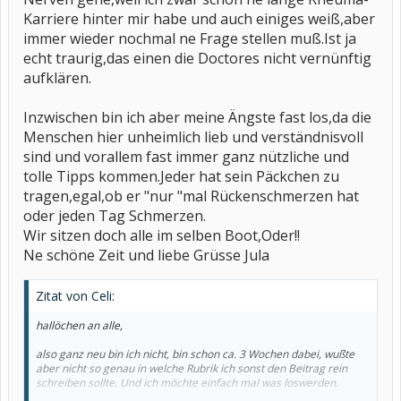
Karriere hinter mir habe und auch einiges weiß,aber
immer wieder nochmal ne Frage stellen muß.Ist ja
echt traurig,das einen die Doctores nicht vernünftig
aufklären.
Inzwischen bin ich aber meine Ängste fast los,da die
Menschen hier unheimlich lieb und verständnisvoll
sind und vorallem fast immer ganz nützliche und
tolle Tipps kommen.Jeder hat sein Päckchen zu
tragen,egal,ob er "nur "mal Rückenschmerzen hat
oder jeden Tag Schmerzen.
Wir sitzen doch alle im selben Boot,Oder!!
Ne schöne Zeit und liebe Grüsse Jula
Zitat von Celi:
hallöchen an alle,
also ganz neu bin ich nicht, bin schon ca. 3 Wochen dabei, wußte
aber nicht so genau in welche Rubrik ich sonst den Beitrag rein
schreiben sollte. Und ich möchte einfach mal was loswerden.