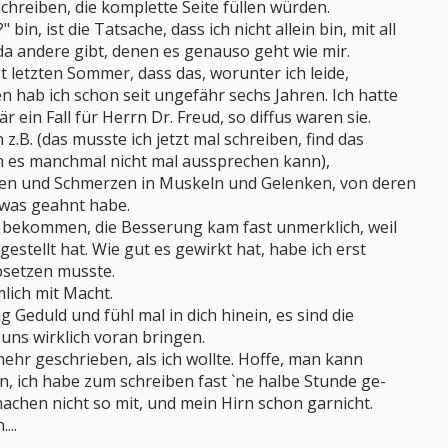
rschreiben, die komplette Seite füllen würden.
bin, ist die Tatsache, dass ich nicht allein bin, mit all
a andere gibt, denen es genauso geht wie mir.
t letzten Sommer, dass das, worunter ich leide,
 hab ich schon seit ungefähr sechs Jahren. Ich hatte
r ein Fall für Herrn Dr. Freud, so diffus waren sie.
.B. (das musste ich jetzt mal schreiben, find das
ch es manchmal nicht mal aussprechen kann),
en und Schmerzen in Muskeln und Gelenken, von deren
etwas geahnt habe.
x bekommen, die Besserung kam fast unmerklich, weil
gestellt hat. Wie gut es gewirkt hat, habe ich erst
absetzen musste.
lich mit Macht.
 Geduld und fühl mal in dich hinein, es sind die
e uns wirklich voran bringen.
mehr geschrieben, als ich wollte. Hoffe, man kann
, ich habe zum schreiben fast `ne halbe Stunde ge-
achen nicht so mit, und mein Hirn schon garnicht.
...