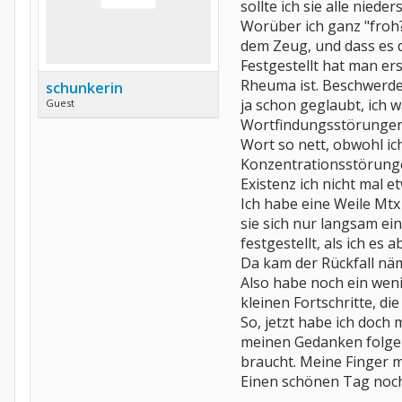
sollte ich sie alle niede
Worüber ich ganz "froh?" 
dem Zeug, und dass es d
Festgestellt hat man ers
Rheuma ist. Beschwerden
schunkerin
ja schon geglaubt, ich wä
Guest
Wortfindungsstörungen z
Wort so nett, obwohl i
Konzentrationsstörung
Existenz ich nicht mal 
Ich habe eine Weile Mt
sie sich nur langsam ein
festgestellt, als ich es 
Da kam der Rückfall näm
Also habe noch ein wenig
kleinen Fortschritte, di
So, jetzt habe ich doch 
meinen Gedanken folgen
braucht. Meine Finger m
Einen schönen Tag noch.