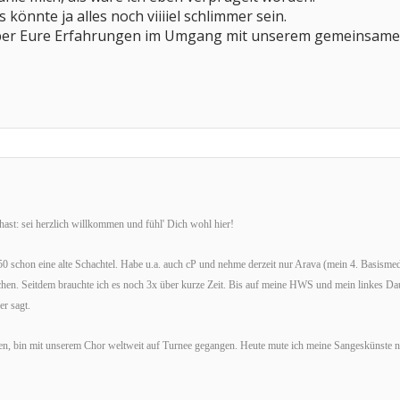
könnte ja alles noch viiiiel schlimmer sein.
über Eure Erfahrungen im Umgang mit unserem gemeinsamen 
ast: sei herzlich willkommen und fühl' Dich wohl hier!
 50 schon eine alte Schachtel. Habe u.a. auch cP und nehme derzeit nur Arava (mein 4. Basis
hen. Seitdem brauchte ich es noch 3x über kurze Zeit. Bis auf meine HWS und mein linkes Da
r sagt.
en, bin mit unserem Chor weltweit auf Turnee gegangen. Heute mute ich meine Sangeskünste nu