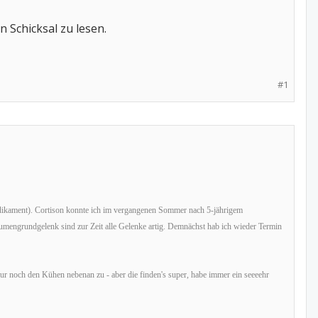
Schicksal zu lesen.
#1
medikament). Cortison konnte ich im vergangenen Sommer nach 5-jährigem
umengrundgelenk sind zur Zeit alle Gelenke artig. Demnächst hab ich wieder Termin
r noch den Kühen nebenan zu - aber die finden's super, habe immer ein seeeehr