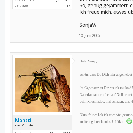
So, genug gejammert, es 
Beiträge:
97
Ich freue mich, etwas 
SonjaW
10. Juni 2005
Hallo Sonja,
schön, dass Du Dich hier angemeldet h
Im Gegensatz zu Dir bin ich mit bald
Dauerkonsum endlich auf Null schleic
beim Rheumadoc, mal schauen, was de
Öhm, früher hab ich auch viel gesung
Monsti
andächtig lauschendes Publikum
.
das Monster