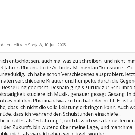
rde erstellt von
SonjaW
,
10. Juni 2005
.
 mich entschlossen, auch mal was zu schreiben, und nicht im
t 3 Jahren Rheumatoide Arthritis. Momentan "konsumiere" i
ungeduldig. Ich habe schon Verschiedenes ausprobiert, letzt
aten verschiedene Kräuter und humpelte durch die Gegend..
e Besserung gebracht. Deshalb ging's zurück zur Schulmediz
stätigkeit studiere ich Musik, genauer gesagt Gesang. In 
, ob es mit dem Rheuma etwas zu tun hat oder nicht. Es ist a
he, dass ich nicht die volle Leistung erbringen kann. Auch w
üde, dass ich während den Schulstunden einschlafe...
he ich alles als "Erfahrung" , und dass ich was daraus lerne
or der Zukunft, bin wütend über meine Lage, und manchmal 
ühle mich, als wäre ich eben verprügelt worden.