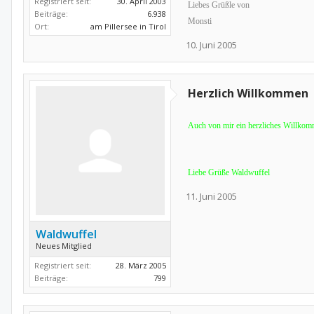
Registriert seit:
30. April 2003
Liebes Grüßle von
Beiträge:
6.938
Monsti
Ort:
am Pillersee in Tirol
10. Juni 2005
Herzlich Willkommen
Auch von mir ein herzliches Willkom
Liebe Grüße Waldwuffel
11. Juni 2005
Waldwuffel
Neues Mitglied
Registriert seit:
28. März 2005
Beiträge:
799