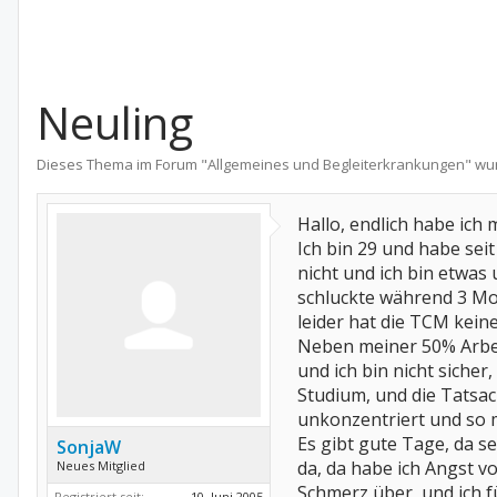
Neuling
Dieses Thema im Forum "
Allgemeines und Begleiterkrankungen
" wu
Hallo, endlich habe ich
Ich bin 29 und habe sei
nicht und ich bin etwas 
schluckte während 3 Mon
leider hat die TCM kein
Neben meiner 50% Arbeit
und ich bin nicht sicher
Studium, und die Tatsac
unkonzentriert und so m
Es gibt gute Tage, da se
SonjaW
da, da habe ich Angst v
Neues Mitglied
Schmerz über, und ich f
Registriert seit:
10. Juni 2005